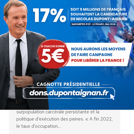
Pour une véritable politique
pénale
Actualités
Par
Hachim FADILI
21 mai 2024
En octobre 2023, la Cour des comptes a
rendu un rapport public thématique sur la
surpopulation carcérale persistante et la
politique d’exécution des peines. « A fin 2022,
le taux d’occupation…