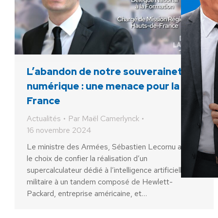
L’abandon de notre souveraineté
numérique : une menace pour la
France
Actualités
Par
Maël Camerlynck
16 novembre 2024
Le ministre des Armées, Sébastien Lecornu a fait
le choix de confier la réalisation d’un
supercalculateur dédié à l’intelligence artificielle
militaire à un tandem composé de Hewlett-
Packard, entreprise américaine, et…