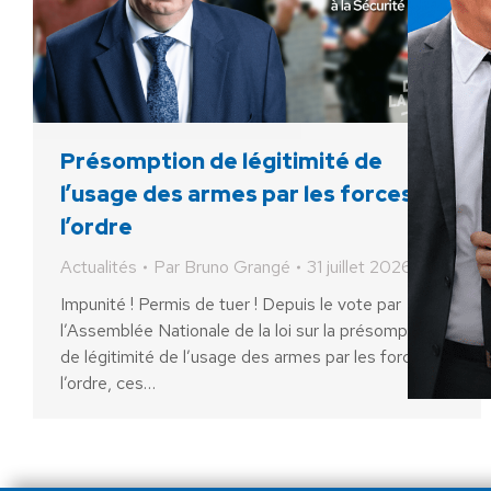
Présomption de légitimité de
l’usage des armes par les forces de
l’ordre
Actualités
Par
Bruno Grangé
31 juillet 2026
Impunité ! Permis de tuer ! Depuis le vote par
l’Assemblée Nationale de la loi sur la présomption
de légitimité de l’usage des armes par les forces de
l’ordre, ces…