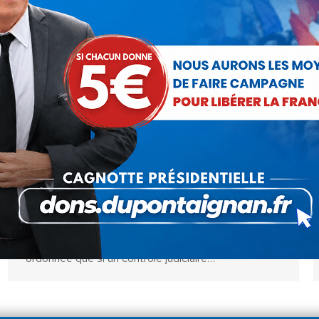
Police nationale : un profond
malaise
Actualités
Par
Bruno Grangé
14 août 2023
La contestation s’est développée au sein de la
police nationale suite au placement d’un policier en
détention provisoire (une mesure qui ne doit être
ordonnée que si un contrôle judiciaire…