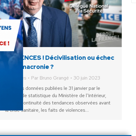
VIOLENCES ! Décivilisation ou échec
de la macronie ?
Actualités
Par
Bruno Grangé
30 juin 2023
Selon les données publiées le 31 janvier par le
service de statistique du Ministère de l’Intérieur,
dans la continuité des tendances observées avant
la crise sanitaire, les faits de violences…