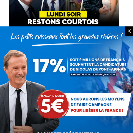
X
Débat avec Nicolas DUPONT-
AIGNAN · Radio Courtoisie,
22/09/25
Vidéo
Par
Debout La France
23 septembre 2025
Retrouvez l’intégralité du débat avec Nicolas
DUPONT-AIGNAN !