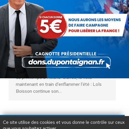
Loïs Boisson ne s’arrête plus !
Actualités
Par
Benjamin-Victor Boucher
21 juillet 2025
Première finale WTA pour la Dijonnaise à
Hambourg Elle était l’une des belles surprises
du printemps à Roland-Garros, la voilà
maintenant en train d’enflammer l’été : Loïs
Boisson continue son…
AIDEZ NOUS À
LIBÉRER LA FRANCE
JE FAIS UN DON À DLF
Ce site utilise des cookies et vous donne le contrôle sur ceux
que vous souhaitez activer