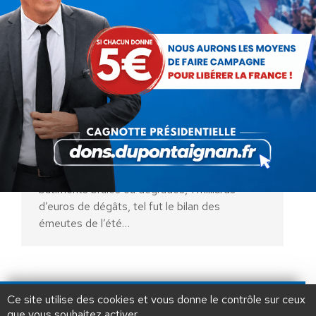
Loi Attal : un texte pour rien !
Actualités
Par
Bruno Grangé
7 septembre 2025
700 membres des forces de l’ordre blessés,
6 400 sinistres déclarés dont 1 000
bâtiments brûlés ou dégradés, 1 milliards
d’euros de dégâts, tel fut le bilan des
émeutes de l’été…
AIDEZ NOUS À
LIBÉRER LA FRANCE
JE FAIS UN DON À DLF
Ce site utilise des cookies et vous donne le contrôle sur ceux
que vous souhaitez activer