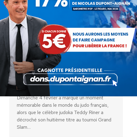
Teddy Riner Triomphe pour la
Huitième Fois au Grand Slam de
Paris
Actualités
Par
Benjamin-Victor Boucher
8 février 2024
Dimanche 4 février a marqué un moment
mémorable dans le monde du judo français,
alors que le célèbre judoka Teddy Riner a
décroché son huitième titre au tournoi Grand
Slam…
AIDEZ NOUS À