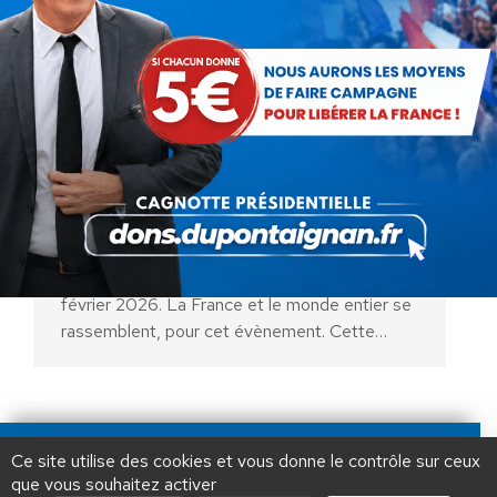
Journée internationale des
maladies rares
Actualités
Par
Erick Damaisin
1 mars 2026
La 19 ème édition de la journée internationale
des maladies rares aura lieu le samedi 28
février 2026. La France et le monde entier se
rassemblent, pour cet évènement. Cette…
AIDEZ NOUS À
LIBÉRER LA FRANCE
JE FAIS UN DON À DLF
Ce site utilise des cookies et vous donne le contrôle sur ceux
que vous souhaitez activer