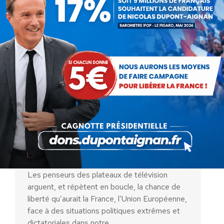
Des amendements (« VPN » en
particulier) qui assument la
volonté d’une dictature
numérique
Actualités
Par
Lionel Mazurié
18 septembre 2023
Les penseurs des plateaux de télévision
arguent, et répètent en boucle, la chance de
liberté qu’aurait la France, l’Union Européenne,
face à des situations politiques extrêmes et
dictatoriales dans notre…