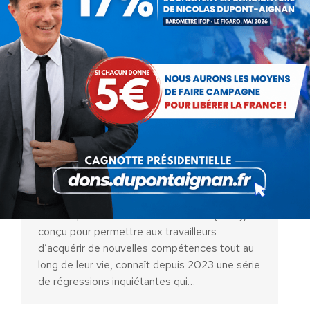
La régression du compte
personnel de formation : Un
signe inquiétant pour l’avenir
professionnel des Français
Actualités
Par
Maël Camerlynck
2 septembre 2024
Le Compte Personnel de Formation (CPF),
conçu pour permettre aux travailleurs
d’acquérir de nouvelles compétences tout au
long de leur vie, connaît depuis 2023 une série
de régressions inquiétantes qui…
AIDEZ NOUS À