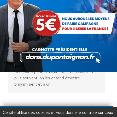
Instruction Publique versus
Education Nationale
Actualités
Par
Claude Gelès
20 mai 2024
Avez-vous déjà écouté les conversations des
écoliers, lycéens ou étudiants dans les
transports publics à leur sortie des cours ? Le
plus souvent, on les entend émettre
bruyamment et à un…
AIDEZ NOUS À
LIBÉRER LA FRANCE
JE FAIS UN DON À DLF
Ce site utilise des cookies et vous donne le contrôle sur ceux