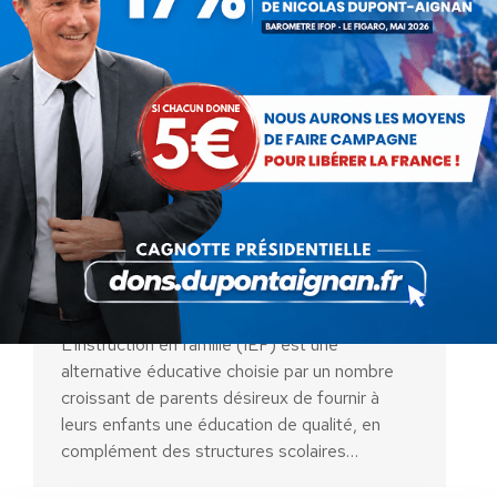
Ensemble, réinventons
l’éducation : soutenons
l’Instruction en Famille pour une
Éducation de Qualité
Actualités
Par
Debout La France
5 juin 2024
L’instruction en famille (IEF) est une
alternative éducative choisie par un nombre
croissant de parents désireux de fournir à
leurs enfants une éducation de qualité, en
complément des structures scolaires…
AIDEZ NOUS À