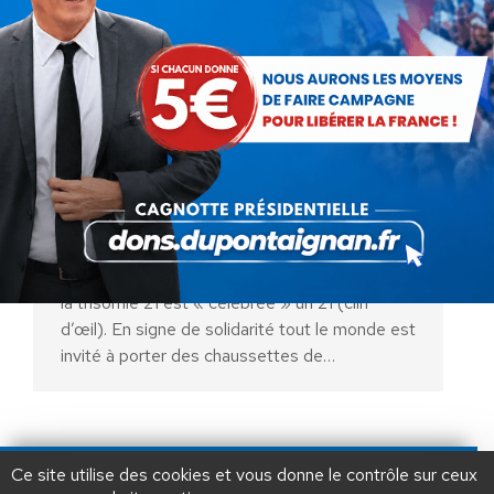
Journée mondiale de la trisomie
21
Actualités
Par
Erick Damaisin
21 mars 2025
Comme chaque année la journée mondiale de
la trisomie 21 est « célébrée » un 21 (clin
d’œil). En signe de solidarité tout le monde est
invité à porter des chaussettes de…
AIDEZ NOUS À
LIBÉRER LA FRANCE
JE FAIS UN DON À DLF
Ce site utilise des cookies et vous donne le contrôle sur ceux