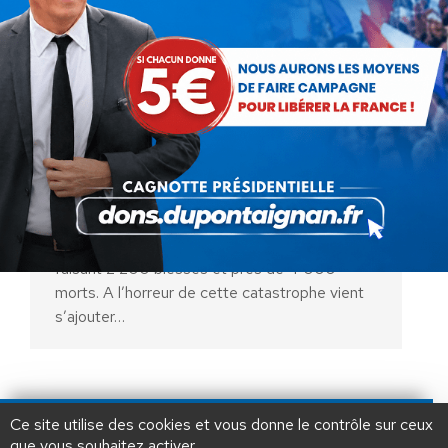
Les Afghanes livrées à leur sort
Actualités
Par
Maguy Girerd
13 septembre 2025
Un tremblement de terre de terre de
magnitude 6 a frappé l’est de l’Afghanistan
faisant 2 200 blessés et près de 4 000
morts. A l’horreur de cette catastrophe vient
s’ajouter…
AIDEZ NOUS À
LIBÉRER LA FRANCE
JE FAIS UN DON À DLF
Ce site utilise des cookies et vous donne le contrôle sur ceux
que vous souhaitez activer