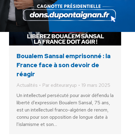
Boualem Sansal emprisonné : la
France face à son devoir de
réagir
Actualités
Par
editeuraryup
19 mars 2025
Un intellectuel persécuté pour avoir défendu la
liberté d’expression Boualem Sansal, 75 ans,
est un intellectuel franco-algérien de renom,
connu pour son opposition de longue date à
l’islamisme et son…