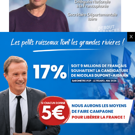
X
Fêtons ensemble la langue
française !
Actualités
Par
Isabelle Nuel
22 mars 2025
La journée mondiale de la francophonie est
une occasion à ne pas manquer : saluer la
beauté d’une langue et se rappeler combien
nous sommes nombreux à l’aimer, malgré les…