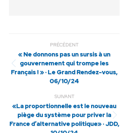
PRÉCÉDENT
« Ne donnons pas un sursis à un
gouvernement qui trompe les
Article
Français ! » · Le Grand Rendez-vous,
précédent
06/10/24
:
SUIVANT
«La proportionnelle est le nouveau
piège du système pour priver la
Article
France d’alternative politique» · JDD,
suivant
10/10/24
: