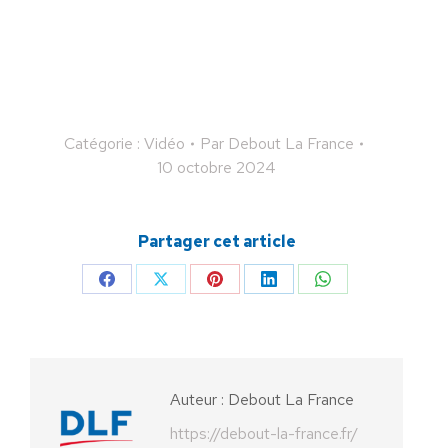
Catégorie :
Vidéo
Par
Debout La France
10 octobre 2024
Partager cet article
Partager
Partager
Partager
Partager
Partager
sur
sur
sur
sur
sur
Facebook
X
Pinterest
LinkedIn
WhatsApp
Auteur :
Debout La France
https://debout-la-france.fr/