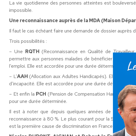
La vie quotidienne des personnes atteintes est bouleversé
impossible.
Une reconnaissance auprès de la MDA (Maison Dépar
Il faut le cas échéant faire une demande de dossier auprès 
Trois possibilités :
– Une
RQTH
(Reconnaissance en Qualité de Travailleur
permettre aux personnes malades de bénéficier de dispositi
l’emploi. Elle est accordée pour une durée déterminée.
– L’
AAH
(Allocation aux Adultes Handicapés). Elle est acc
d’incapacité. Elle est accordée pour une durée déterminée ou
– Et enfin la
PCH
(Pension de Compensation Handicap). C’es
pour une durée déterminée.
Il est à noter que depuis quelques années de nombreux t
reconnaissance à 80 %. Le plus courant pour la SEP. Une dis
est la première cause de discrimination en France !