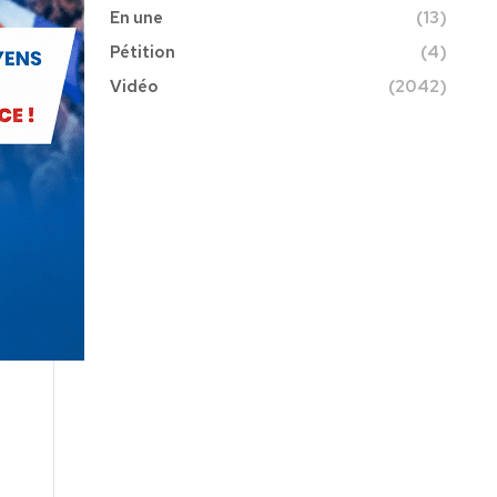
En une
(13)
Pétition
(4)
Vidéo
(2042)