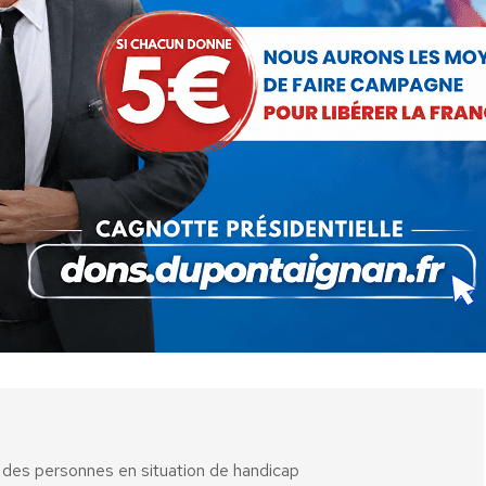
t plus que jamais au cœur de son projet politique la
r
Erick Damaisin
27 mai 2024
 cet article
ger
Partager
Partager
Partager
sur
sur
sur
Pinterest
LinkedIn
WhatsApp
é des personnes en situation de handicap