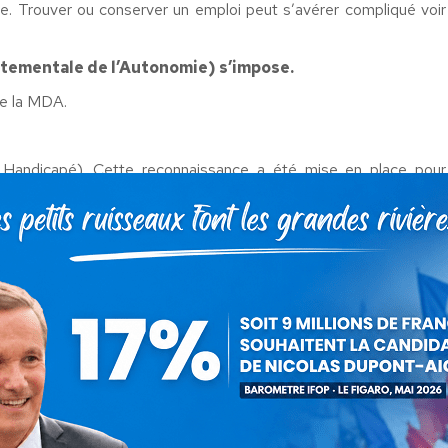
e. Trouver ou conserver un emploi peut s’avérer compliqué voir
tementale de l’Autonomie) s’impose.
de la MDA.
 Handicapé). Cette reconnaissance a été mise en place pour
fs et des aides spécifiques favorisant le maintien ou l’accès à
ordée avec un taux compris entre 50 à 79 % ou à partir de 80 %
 à vie pour un handicap lourd.
t une aide accordée pour la vie quotidienne. Elle est accordée
émoignages me parviennent et confirment la difficulté à une
crimination de plus. Pour rappel, cela fait 7 ans que le handicap