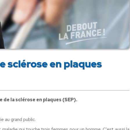
e sclérose en plaques
e de la sclérose en plaques (SEP).
ie au grand public.
, maladie qui touche trois femmes pour un homme. C’est aussi la