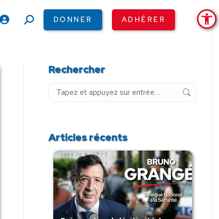
Ouv
DONNER
ADHÉRER
Recherche
:
Rechercher
Recherche
:
Articles récents