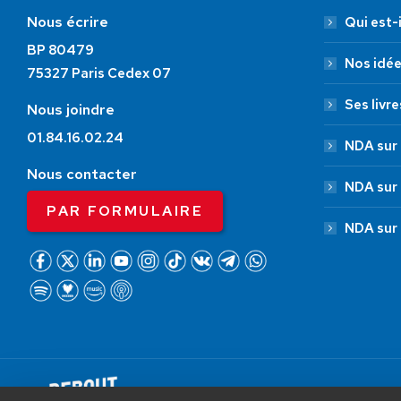
Nous écrire
Qui est-i
BP 80479
Nos idé
75327 Paris Cedex 07
Ses livre
Nous joindre
01.84.16.02.24
NDA sur 
Nous contacter
NDA sur
PAR FORMULAIRE
NDA sur
AIDEZ NOUS À
LIBÉRER LA FRANCE