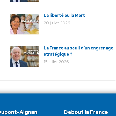
La liberté ou la Mort
20 juillet 2026
La France au seuil d’un engrenage
stratégique ?
15 juillet 2026
 Dupont-Aignan
Debout la France