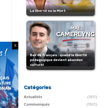
La liberté ou la Mort
X
Bac de français : quand la liberté
pédagogique devient abandon
culturel
Catégories
Actualités
(1611)
Communiqués
(1921)