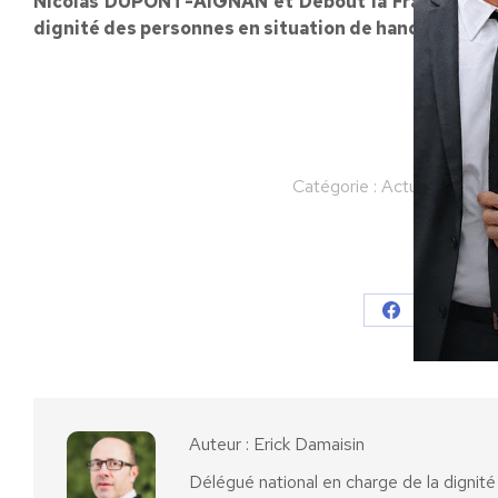
Nicolas DUPONT-AIGNAN et Debout la France metten
dignité des personnes en situation de handicap.
Catégorie :
Actualités
Pa
Partager
Partager
Parta
sur
sur
Facebook
X
Auteur :
Erick Damaisin
Délégué national en charge de la dignit