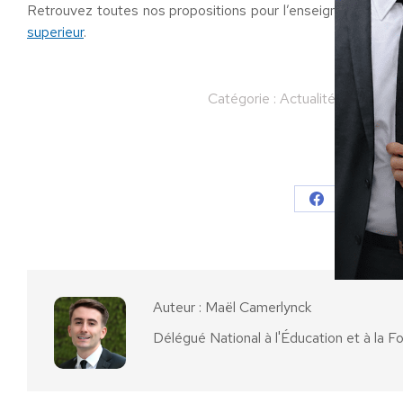
Retrouvez toutes nos propositions pour l’enseignement sup
superieur
.
Catégorie :
Actualités
Par
Maë
Partager
Partager
Parta
sur
sur
Facebook
X
Auteur :
Maël Camerlynck
Délégué National à l'Éducation et à la F