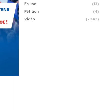
En une
(13)
Pétition
(4)
Vidéo
(2042)