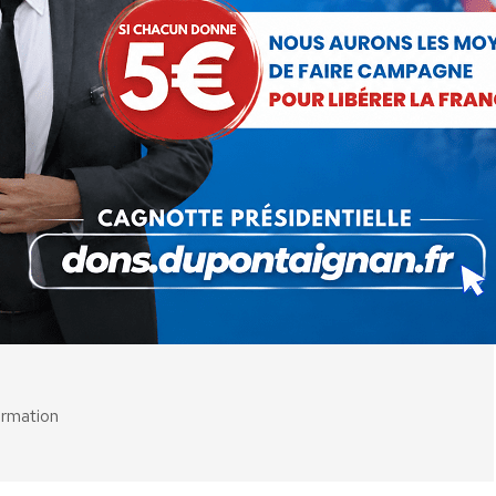
érieur sur
https://www.debout-la-france.fr/projet/enseignement-
l Camerlynck
29 décembre 2023
 cet article
ger
Partager
Partager
Partager
sur
sur
sur
Pinterest
LinkedIn
WhatsApp
ormation