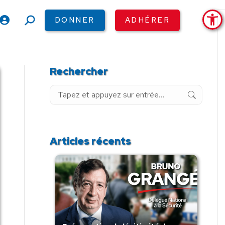
Ouv
DONNER
ADHÉRER
Recherche
:
Rechercher
Recherche
:
Articles récents