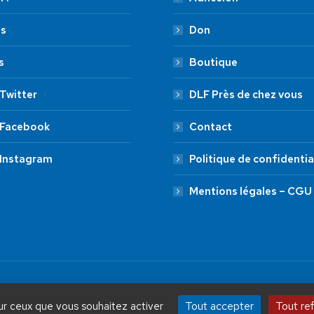
es
Don
s
Boutique
Twitter
DLF Près de chez vous
 Facebook
Contact
 Instagram
Politique de confidentia
Mentions légales – CGU
by Aryup.com
ADHÉSION
20 €
50 €
Tout accepter
Tout re
sur ceux que vous souhaitez activer