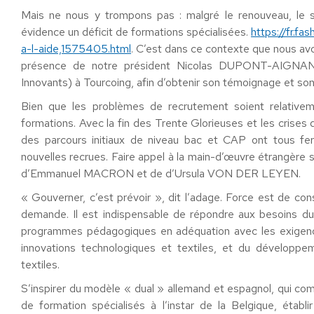
Mais ne nous y trompons pas : malgré le renouveau, le se
évidence un déficit de formations spécialisées.
https://fr.f
a-l-aide,1575405.html
. C’est dans ce contexte que nous avons
présence de notre président Nicolas DUPONT-AIGNAN 
Innovants) à Tourcoing, afin d’obtenir son témoignage et son
Bien que les problèmes de recrutement soient relativemen
formations. Avec la fin des Trente Glorieuses et les crise
des parcours initiaux de niveau bac et CAP ont tous fer
nouvelles recrues. Faire appel à la main-d’œuvre étrangère 
d’Emmanuel MACRON et de d’Ursula VON DER LEYEN.
« Gouverner, c’est prévoir », dit l’adage. Force est de con
demande. Il est indispensable de répondre aux besoins d
programmes pédagogiques en adéquation avec les exigenc
innovations technologiques et textiles, et du développe
textiles.
S’inspirer du modèle « dual » allemand et espagnol, qui com
de formation spécialisés à l’instar de la Belgique, établ