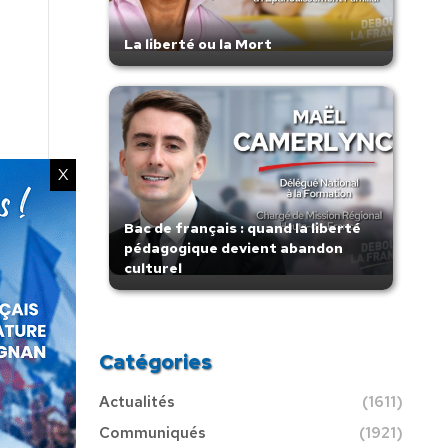
La liberté ou la Mort
X
Bac de français : quand la liberté
pédagogique devient abandon
culturel
Catégories
Actualités
(1611)
Communiqués
(1921)