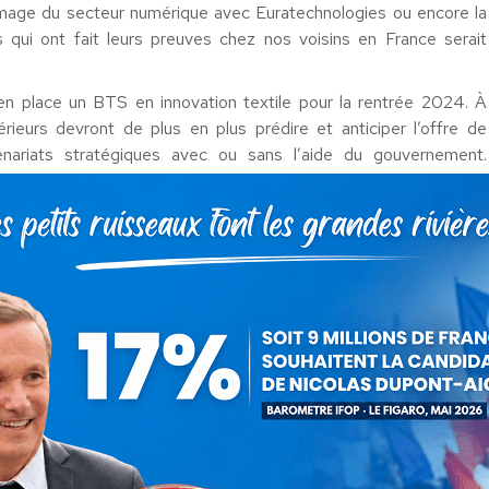
’image du secteur numérique avec Euratechnologies ou encore la
 qui ont fait leurs preuves chez nos voisins en France serait
n place un BTS en innovation textile pour la rentrée 2024. À
ieurs devront de plus en plus prédire et anticiper l’offre de
nariats stratégiques avec ou sans l’aide du gouvernement.
ustrie-textile-les-entreprises-recrutent-nouveau-mais-les-
 les filières professionnelles et technologiques, notamment pour
de doter la formation des moyens nécessaires, en accompagnant les
iser l’émergence de nouvelles formations dans les secteurs qui
large visant à redynamiser l’école de la République, en mettant
torité des professeurs, la confiance dans l’institution scolaire, et
t, en appliquant les mesures concrètes précédemment exposées et
rché du travail que la France pourra faire face à la pénurie de