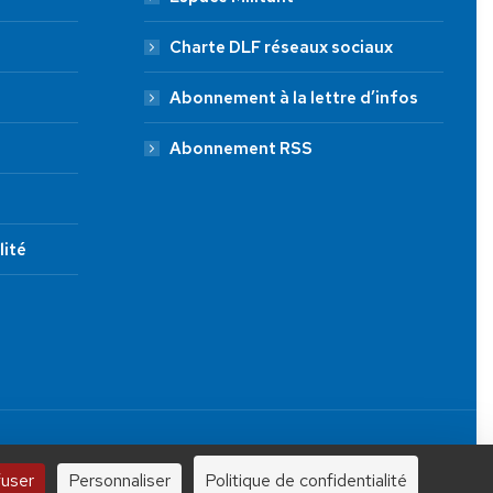
Charte DLF réseaux sociaux
Abonnement à la lettre d’infos
Abonnement RSS
lité
JE FAIS UN DON À DLF
Tous droits réservés.
100 €
250 €
1000 €
fuser
Personnaliser
Politique de confidentialité