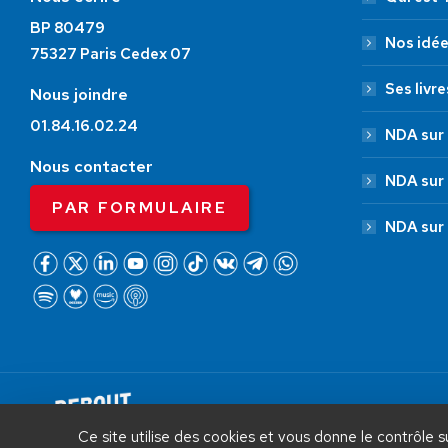
BP 80479
Nos idé
75327 Paris Cedex 07
Ses livre
Nous joindre
01.84.16.02.24
NDA sur 
Nous contacter
NDA sur
PAR FORMULAIRE
NDA sur
AIDEZ NOUS À
LIBÉRER LA FRANCE
Debout La France © 2026 | Designed 
Ce site utilise des cookies et vous donne le contrôle 