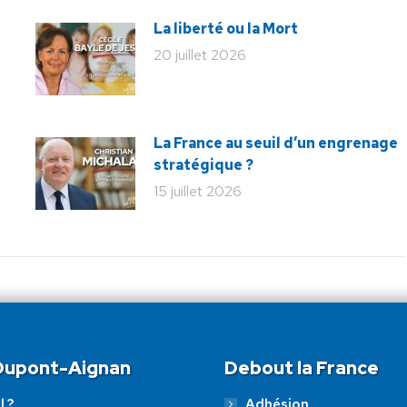
La liberté ou la Mort
20 juillet 2026
La France au seuil d’un engrenage
stratégique ?
15 juillet 2026
 Dupont-Aignan
Debout la France
l ?
Adhésion