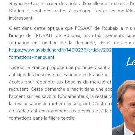
Royaume-Uni, et créer des pôles d’excellence textiles à l
Station F, sont des pistes à explorer. Tester les modèles
intéressant.
C’est dans cette optique que l’ESAAT de Roubaix a mis e
l’image de l’ENSAIT de Roubaix, les établissements supér
formation en fonction de la demande, tisser des parte
https://www.lavoixdunord.fr/1400236/article/2023-11-24/ind
formations-manquent
Debout la France propose une politique visant à revaloriser
anticiper les besoins du « Fabriqué en France ». Il s’agit 
écoles pour répondre aux besoins du marché et ainsi favor
recrutent. Cette démarche s’inscrit dans une approche plus 
l’accent sur les savoirs fondamentaux, la restauration de l’au
la revalorisation du métier d’enseignant. C’est en innovan
en s’adaptant constamment aux besoins et à la demande du ma
formations dans la filière textile.