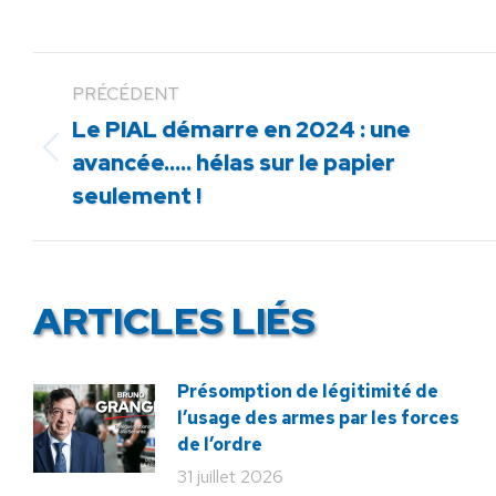
PRÉCÉDENT
Le PIAL démarre en 2024 : une
Article
avancée….. hélas sur le papier
précédent
seulement !
:
ARTICLES LIÉS
Présomption de légitimité de
l’usage des armes par les forces
de l’ordre
31 juillet 2026