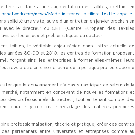
cteur fait face à une augmentation des faillites, mettant en
ashionnetwork.com/news/Made-in-france-la-filiere-textile-appelle-
 sollicité une visite, suivie d’un entretien en janvier prochain en
avec le directeur du CETI (Centre Européen des Textiles
 avis sur les enjeux et problématiques du secteur.
t faibles, le véritable enjeu réside dans l’offre actuelle de
s des années 80-90 et 2010, les centres de formation proposant
mé, forçant ainsi les entreprises à former elles-mêmes leurs
s’est révélé être un énième leurre de la politique pro-européenne
stater que le gouvernement n’a pas su anticiper ce retour de la
u marché, notamment en concevant de nouvelles formations et
es des professionnels du secteur, tout en tenant compte des
ment durable, y compris le recyclage des matières premières
bine professionnalisation, théorie et pratique, créer des centres
ir des partenariats entre universités et entreprises comme au