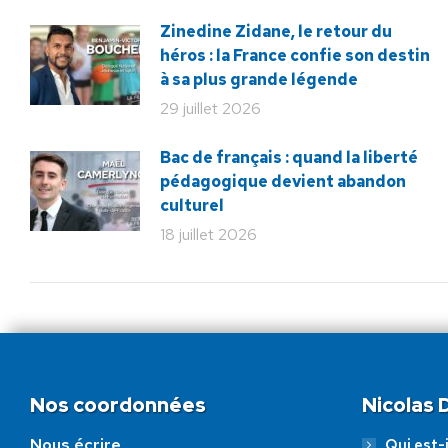
Zinedine Zidane, le retour du
héros : la France confie son destin
à sa plus grande légende
29 juillet 2026
Bac de français : quand la liberté
pédagogique devient abandon
culturel
18 juillet 2026
Nos coordonnées
Nicolas
Nous écrire
Qui est-i