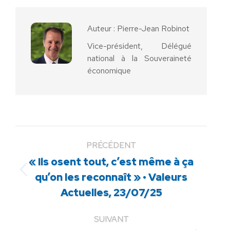
Facebook
X
Pinterest
LinkedIn
WhatsApp
Auteur :
Pierre-Jean Robinot
Vice-président, Délégué
national à la Souveraineté
économique
PRÉCÉDENT
« Ils osent tout, c’est même à ça
Article
qu’on les reconnaît » • Valeurs
précédent
Actuelles, 23/07/25
:
SUIVANT