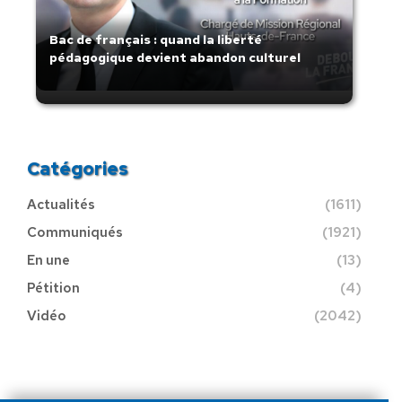
Bac de français : quand la liberté
pédagogique devient abandon culturel
Catégories
Actualités
(1611)
Communiqués
(1921)
En une
(13)
Pétition
(4)
Vidéo
(2042)