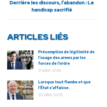
Derrière les discours, l’abandon : Le
Article
handicap sacrifié
suivant
:
ARTICLES LIÉS
Présomption de légitimité de
l’usage des armes par les
forces de l’ordre
31 juillet 2026
Lorsque tout flambe et que
l’État s’affaisse.
30 juillet 2026