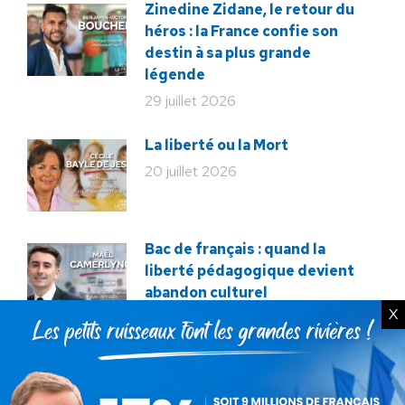
Zinedine Zidane, le retour du
héros : la France confie son
destin à sa plus grande
légende
29 juillet 2026
La liberté ou la Mort
20 juillet 2026
Bac de français : quand la
liberté pédagogique devient
abandon culturel
X
18 juillet 2026
La France au seuil d’un
engrenage stratégique ?