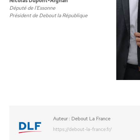
Nicolas Dupont-Aignan
Député de l'Essonne
Président de Debout la République
Auteur :
Debout La France
https://debout-la-france.fr/