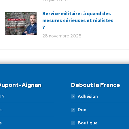
Service militaire : à quand des
mesures sérieuses et réalistes
?
28 novembre 2025
 Dupont-Aignan
Debout la France
l ?
Adhésion
es
Don
s
Boutique