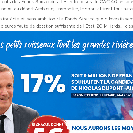
ments des Fonds Souverains : les entreprises du CAC 40 les une
ne ou du désert Arabique; l’immobilier, le sport attirent tout auta
stratégie et sans ambition : le Fonds Stratégique d’Investisseme
s d’euros faute de dotation suffisante de l’Etat. 20 Milliards… c’
esté extrêmement flou sur le partenariat avec le Qatar. Or afin 
 pour les fonds souverains qui investissent en France.
nariat gagnant-gagnant avec les fonds souverains internati
u XXIe siècle :
e est encore leader comme dans l’aéronautique ou l’agro-alimenta
ns y compris dans les départements et territoires d’Outre-Mer. La
 pourtant, ce sont des bateaux espagnols ou portugais qui pêche
a un retard technologique comme dans les énergies renouvelables,
ers est un apport indéniable pour la France.
la navigation à vue: c’est possible!