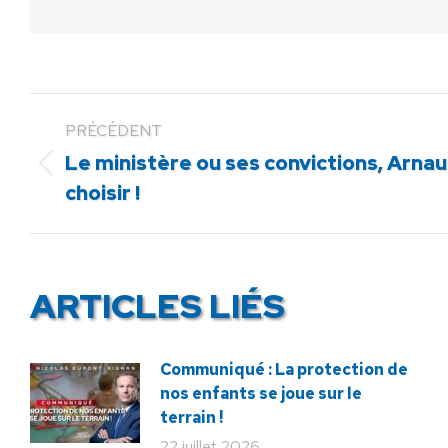
PRÉCÉDENT
Le ministère ou ses convictions, Arna
Article
choisir !
précédent
:
ARTICLES LIÉS
Communiqué : La protection de
nos enfants se joue sur le
terrain !
22 juillet 2026