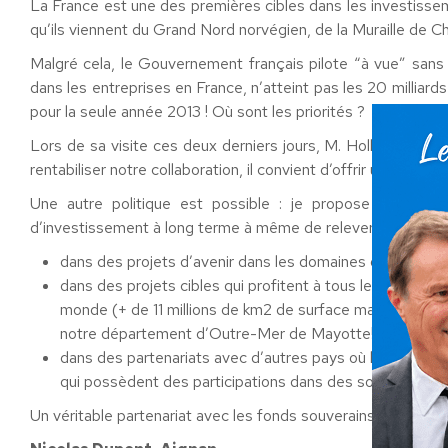
La France est une des premières cibles dans les investisse
qu’ils viennent du Grand Nord norvégien, de la Muraille de Chi
Malgré cela, le Gouvernement français pilote “à vue” sans 
dans les entreprises en France, n’atteint pas les 20 milliard
pour la seule année 2013 ! Où sont les priorités ?
Lors de sa visite ces deux derniers jours, M. Hollande est r
rentabiliser notre collaboration, il convient d’offrir un cadre
Une autre politique est possible : je propose un parte
d’investissement à long terme à même de relever les défis d
dans des projets d’avenir dans les domaines où la Franc
dans des projets cibles qui profitent à tous les citoye
monde (+ de 11 millions de km2 de surface maritime) et
notre département d’Outre-Mer de Mayotte!
dans des partenariats avec d’autres pays où la France 
qui possèdent des participations dans des sociétés lead
Un véritable partenariat avec les fonds souverains plutôt que 