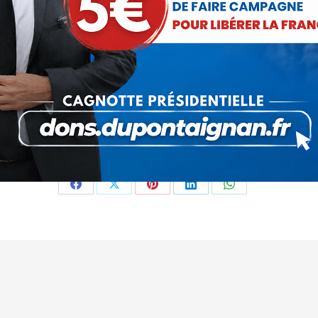
Catégorie :
Communiqués
Par
Debout La France
24 juin 2013
Partager cet article
Partager
Partager
Partager
Partager
Partager
sur
sur
sur
sur
sur
Facebook
X
Pinterest
LinkedIn
WhatsApp