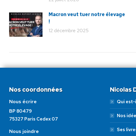
Macron veut tuer notre élevage
!
12 décembre 2025
Nos coordonnées
Nicolas
Nous écrire
Qui est-i
BP 80479
Nos idé
75327 Paris Cedex 07
Ses livre
Nous joindre