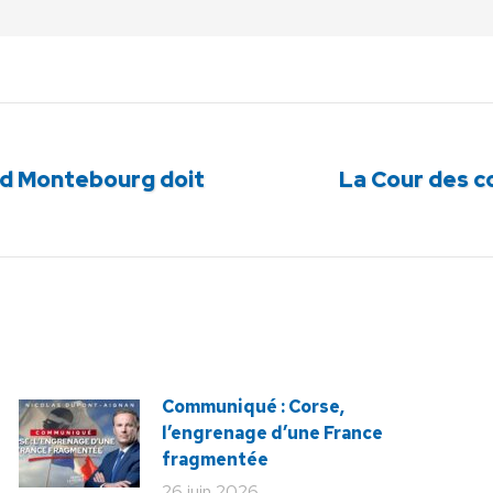
ud Montebourg doit
La Cour des c
Article
suivant
:
Communiqué : Corse,
l’engrenage d’une France
fragmentée
26 juin 2026