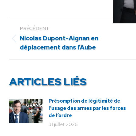
PRÉCÉDENT
Nicolas Dupont-Aignan en
Article
déplacement dans l’Aube
précédent
:
ARTICLES LIÉS
Présomption de légitimité de
l’usage des armes par les forces
de l’ordre
31 juillet 2026