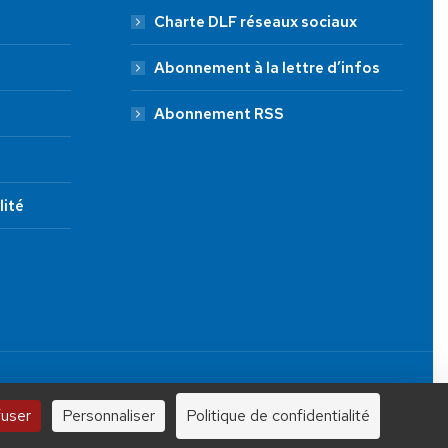
Charte DLF réseaux sociaux
Abonnement à la lettre d’infos
Abonnement RSS
lité
JE FAIS UN DON À DLF
Tous droits réservés.
100 €
250 €
1000 €
fuser
Personnaliser
Politique de confidentialité