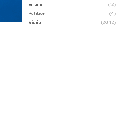
En une
(13)
Pétition
(4)
Vidéo
(2042)