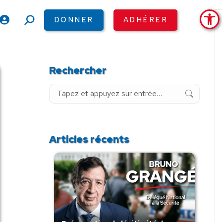
Ouv
DONNER
ADHÉRER
Recherche
:
Rechercher
Recherche
:
Articles récents