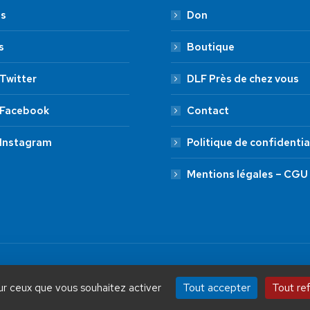
es
Don
s
Boutique
Twitter
DLF Près de chez vous
 Facebook
Contact
 Instagram
Politique de confidentia
Mentions légales – CGU
by Aryup.com
ADHÉSION
20 €
50 €
Tout accepter
Tout re
sur ceux que vous souhaitez activer