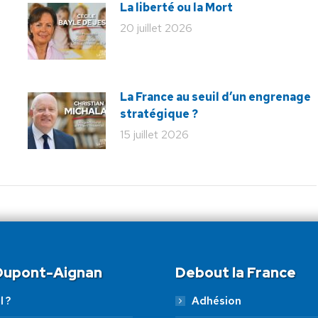
La liberté ou la Mort
20 juillet 2026
La France au seuil d’un engrenage
stratégique ?
15 juillet 2026
 Dupont-Aignan
Debout la France
l ?
Adhésion