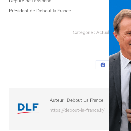
Député de l’Essonne
Président de Debout la France
Catégorie :
Actualités
Par
Partager
Partager
Parta
sur
sur
Facebook
X
Auteur :
Debout La France
https://debout-la-france.fr/