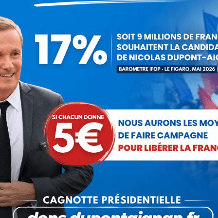
Debout La France
17 mars 2016
 cet article
ger
Partager
Partager
Partager
sur
sur
sur
Pinterest
LinkedIn
WhatsApp