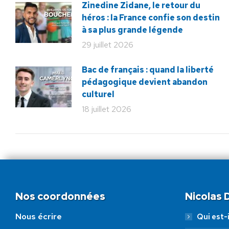
Zinedine Zidane, le retour du
héros : la France confie son destin
à sa plus grande légende
29 juillet 2026
Bac de français : quand la liberté
pédagogique devient abandon
culturel
18 juillet 2026
Nos coordonnées
Nicolas
Nous écrire
Qui est-i