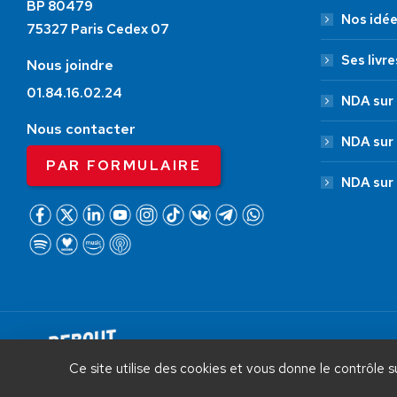
BP 80479
Nos idé
75327 Paris Cedex 07
Ses livre
Nous joindre
01.84.16.02.24
NDA sur 
Nous contacter
NDA sur
PAR FORMULAIRE
NDA sur
AIDEZ NOUS À
LIBÉRER LA FRANCE
Debout La France © 2026 | Designed 
Ce site utilise des cookies et vous donne le contrôle 