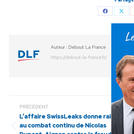
Partager
Parta
sur
sur
Facebook
X
Auteur :
Debout La France
https://debout-la-france.fr/
PRÉCÉDENT
L’affaire SwissLeaks donne raison
au combat continu de Nicolas
Article