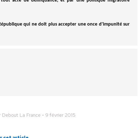
e tout acte de délinquance, et par une politique migratoire
 République qui ne doit plus accepter une once d'impunité sur
r
Debout La France
9 février 2015
 cet article