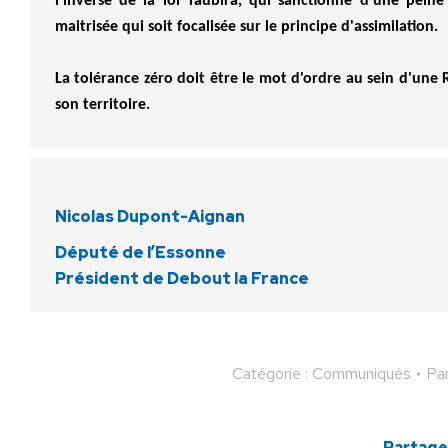
l'inverse de la loi Taubira, qui sanctionne d'une pein
maitrisée qui soit focalisée sur le principe d'assimilation.
La tolérance zéro doit être le mot d'ordre au sein d'une
son territoire.
Nicolas Dupont-Aignan
Député de l’Essonne
Président de Debout la France
Catégorie :
Communiqués
Pa
Partager