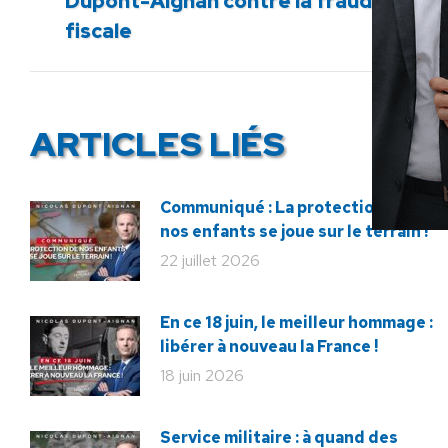
Dupont-Aignan contre la fraude
précédent
fiscale
:
ARTICLES LIÉS
Communiqué : La protection de
nos enfants se joue sur le terrain !
22 juillet 2026
En ce 18 juin, le meilleur hommage :
libérer à nouveau la France !
18 juin 2026
Service militaire : à quand des