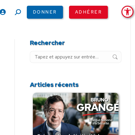
Ouv
DONNER
ADHÉRER
Recherche
:
Rechercher
Recherche
:
Articles récents