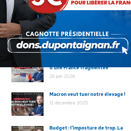
suivant
Supportérisme au Sénat
:
Communiqué : Corse, l’engrenage
d’une France fragmentée
26 juin 2026
Macron veut tuer notre élevage !
12 décembre 2025
Budget : l’imposture de trop. La