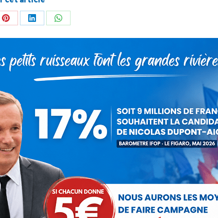
ger
Partager
Partager
Partager
sur
sur
sur
Pinterest
LinkedIn
WhatsApp
SUIVANT
Debout la France et Nicolas Dupont-
Article
Aignan présents aux Assises du