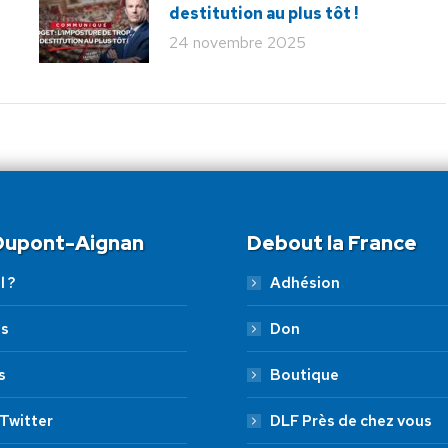
destitution au plus tôt !
24 novembre 2025
 Dupont-Aignan
Debout la France
l ?
Adhésion
es
Don
s
Boutique
Twitter
DLF Près de chez vous