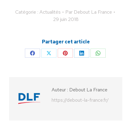
Catégorie :
Actualités
Par
Debout La France
29 juin 2018
Partager cet article
Partager
Partager
Partager
Partager
Partager
sur
sur
sur
sur
sur
Facebook
X
Pinterest
LinkedIn
WhatsApp
Auteur :
Debout La France
https://debout-la-france.fr/