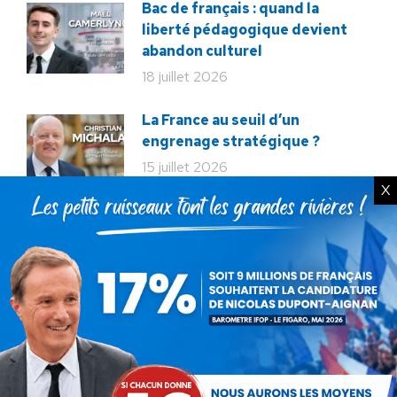
Bac de français : quand la
liberté pédagogique devient
abandon culturel
18 juillet 2026
La France au seuil d’un
engrenage stratégique ?
15 juillet 2026
X
Rechercher
Recherche
: