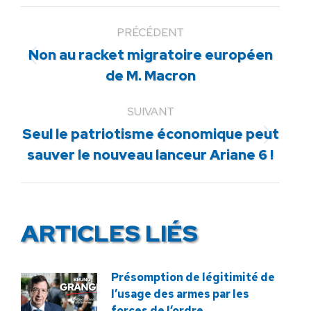
PRÉCÉDENT
Non au racket migratoire européen
Article
de M. Macron
précédent
:
SUIVANT
Seul le patriotisme économique peut
Article
sauver le nouveau lanceur Ariane 6 !
suivant
:
ARTICLES LIÉS
Présomption de légitimité de
l’usage des armes par les
forces de l’ordre