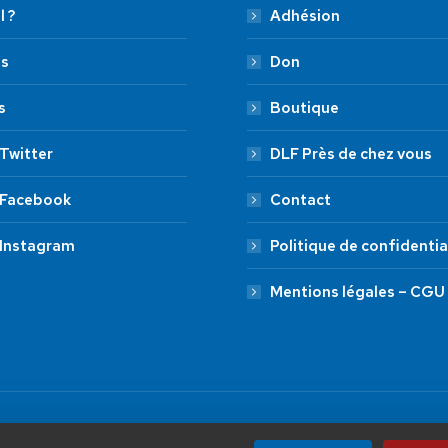
l ?
Adhésion
es
Don
s
Boutique
Twitter
DLF Près de chez vous
 Facebook
Contact
 Instagram
Politique de confidentia
Mentions légales – CGU
by Aryup.com
ADHÉSION
20 €
50 €