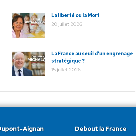
La liberté ou la Mort
20 juillet 2026
La France au seuil d’un engrenage
stratégique ?
15 juillet 2026
 Dupont-Aignan
Debout la France