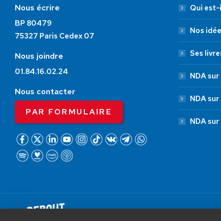
Nous écrire
Qui est-i
BP 80479
Nos idé
75327 Paris Cedex 07
Ses livre
Nous joindre
01.84.16.02.24
NDA sur 
Nous contacter
NDA sur
PAR FORMULAIRE
NDA sur
AIDEZ NOUS À
LIBÉRER LA FRANCE
Debout La France © 2026 | Designed 