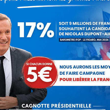
out La France
26 novembre 2016
 cet article
ger
Partager
Partager
Partager
sur
sur
sur
Pinterest
LinkedIn
WhatsApp