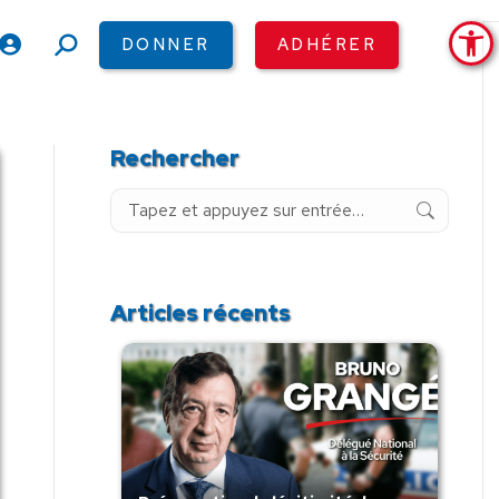
Ouv
DONNER
ADHÉRER
Recherche
:
Rechercher
Recherche
:
Articles récents