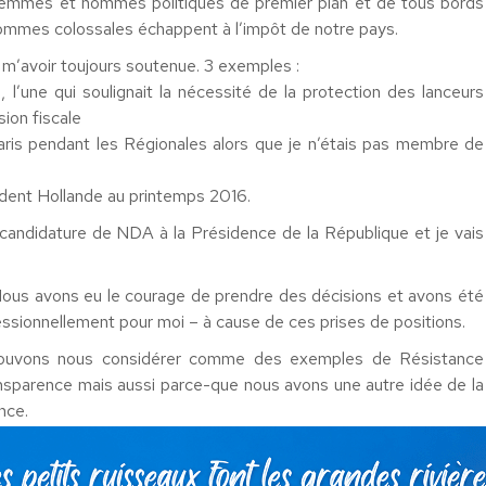
 femmes et hommes politiques de premier plan et de tous bords
sommes colossales échappent à l’impôt de notre pays.
 à m’avoir toujours soutenue. 3 exemples :
l’une qui soulignait la nécessité de la protection des lanceurs
sion fiscale
Paris pendant les Régionales alors que je n’étais pas membre de
ident Hollande au printemps 2016.
 candidature de NDA à la Présidence de la République et je vais
 Nous avons eu le courage de prendre des décisions et avons été
essionnellement pour moi – à cause de ces prises de positions.
pouvons nous considérer comme des exemples de Résistance
ansparence mais aussi parce-que nous avons une autre idée de la
ance.
ns remettre la France debout qu’en luttant contre l’opacité, le
plarité, de responsabilité et en proposant des solutions de bon