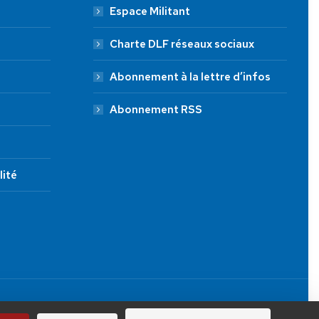
Espace Militant
Charte DLF réseaux sociaux
Abonnement à la lettre d’infos
Abonnement RSS
lité
JE FAIS UN DON À DLF
Tous droits réservés.
100 €
250 €
1000 €