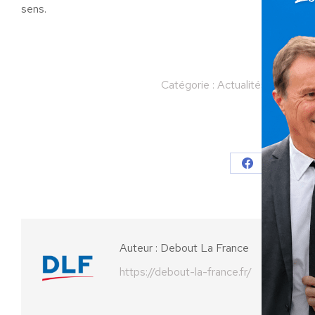
sens.
Catégorie :
Actualités
Par
Deb
Partager
Partager
Parta
sur
sur
Facebook
X
Auteur :
Debout La France
https://debout-la-france.fr/