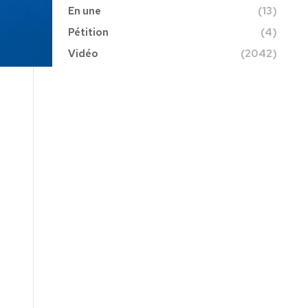
En une
(13)
Pétition
(4)
Vidéo
(2042)