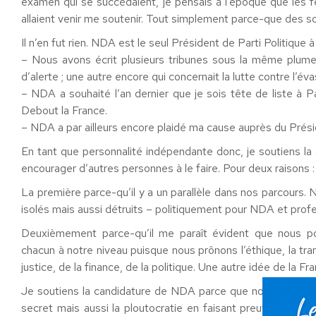
examen qui se succédaient, je pensais à l’époque que les
allaient venir me soutenir. Tout simplement parce-que des 
Il n’en fut rien. NDA est le seul Président de Parti Politique
– Nous avons écrit plusieurs tribunes sous la même plume, 
d’alerte ; une autre encore qui concernait la lutte contre l’éva
– NDA a souhaité l’an dernier que je sois tête de liste à 
Debout la France.
– NDA a par ailleurs encore plaidé ma cause auprès du Prés
En tant que personnalité indépendante donc, je soutiens la
encourager d’autres personnes à le faire. Pour deux raisons :
La première parce-qu’il y a un parallèle dans nos parcours.
isolés mais aussi détruits – politiquement pour NDA et prof
Deuxièmement parce-qu’il me paraît évident que nous 
chacun à notre niveau puisque nous prônons l’éthique, la tr
justice, de la finance, de la politique. Une autre idée de la Fr
Je soutiens la candidature de NDA parce que nous ne pourro
secret mais aussi la ploutocratie en faisant preuve d’exem