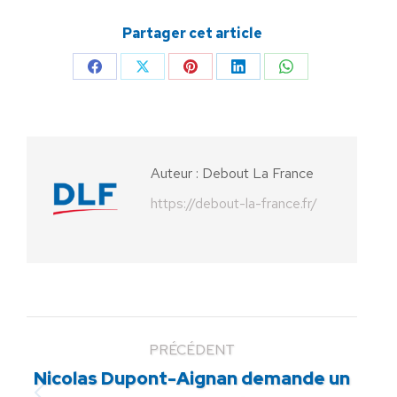
Partager cet article
Partager
Partager
Partager
Partager
Partager
sur
sur
sur
sur
sur
Facebook
X
Pinterest
LinkedIn
WhatsApp
Auteur :
Debout La France
https://debout-la-france.fr/
PRÉCÉDENT
Nicolas Dupont-Aignan demande un