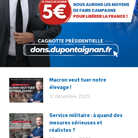
Communiqué : Corse,
l’engrenage d’une France
fragmentée
26 juin 2026
En ce 18 juin, le meilleur
hommage : libérer à nouveau la
France !
18 juin 2026
Macron veut tuer notre
élevage !
12 décembre 2025
Service militaire : à quand des
mesures sérieuses et
réalistes ?