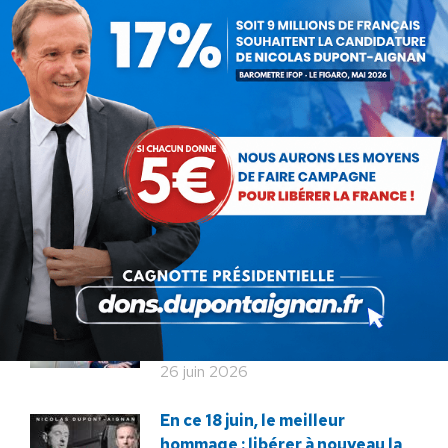
:
ARTICLES LIÉS
Communiqué : La protection
de nos enfants se joue sur le
terrain !
22 juillet 2026
Communiqué : Corse,
l’engrenage d’une France
fragmentée
26 juin 2026
En ce 18 juin, le meilleur
hommage : libérer à nouveau la