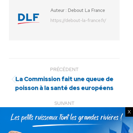
Auteur :
Debout La France
https://debout-la-france.fr/
PRÉCÉDENT
La Commission fait une queue de
Article
poisson à la santé des européens
précédent
:
SUIVANT
X
Petit Manuel d’éducation à
Article
l’attention des citoyens dont le
suivant
casier est vierge