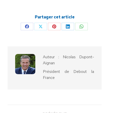
Partager cet article
Partager
Partager
Partager
Partager
Partager
sur
sur
sur
sur
sur
Facebook
X
Pinterest
LinkedIn
WhatsApp
Auteur :
Nicolas Dupont-
Aignan
Président de Debout la
France