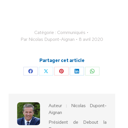
Catégorie :
Communiqués
Par
Nicolas Dupont-Aignan
8 avril 2020
Partager cet article
Partager
Partager
Partager
Partager
Partager
sur
sur
sur
sur
sur
Facebook
X
Pinterest
LinkedIn
WhatsApp
Auteur :
Nicolas Dupont-
Aignan
Président de Debout la