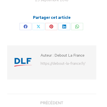
Partager cet article
Partager
Partager
Partager
Partager
Partager
sur
sur
sur
sur
sur
Facebook
X
Pinterest
LinkedIn
WhatsApp
Auteur :
Debout La France
https://debout-la-france.fr/
PRÉCÉDENT