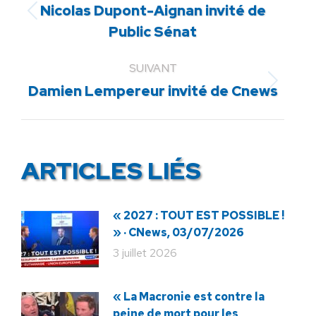
Nicolas Dupont-Aignan invité de
Article
Public Sénat
précédent
:
SUIVANT
Article
Damien Lempereur invité de Cnews
suivant
:
ARTICLES LIÉS
« 2027 : TOUT EST POSSIBLE !
» · CNews, 03/07/2026
3 juillet 2026
« La Macronie est contre la
peine de mort pour les