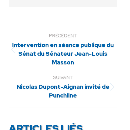
PRÉCÉDENT
Intervention en séance publique du
Article
Sénat du Sénateur Jean-Louis
précédent
Masson
:
SUIVANT
Nicolas Dupont-Aignan invité de
Article
Punchline
suivant
:
ARTICLES LIÉS