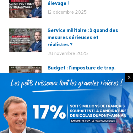
élevage !
12 décembre 2025
Service militaire : à quand des
mesures sérieuses et
réalistes ?
28 novembre 2025
Budget : l’imposture de trop.
La destitution au plus tôt !
X
24 novembre 2025
Rechercher