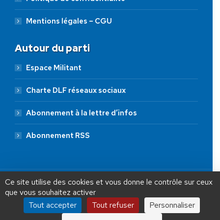
Mentions légales – CGU
Autour du parti
Espace Militant
Charte DLF réseaux sociaux
Abonnement à la lettre d’infos
Abonnement RSS
AIDEZ NOUS À
LIBÉRER LA FRANCE
JE FAIS UN DON À DLF
Ce site utilise des cookies et vous donne le contrôle sur ceux
que vous souhaitez activer
ADHÉSION
20 €
50 €
100 €
Tout accepter
Tout refuser
Personnaliser
Debout La France © 2026 | Designed by Aryup.com