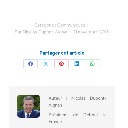
Catégorie :
Communiqués
Par
Nicolas Dupont-Aignan
21 novembre 2018
Partager cet article
Partager
Partager
Partager
Partager
Partager
sur
sur
sur
sur
sur
Facebook
X
Pinterest
LinkedIn
WhatsApp
Auteur :
Nicolas Dupont-
Aignan
Président de Debout la
France