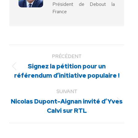
Président de Debout la
France
PRÉCÉDENT
Signez la pétition pour un
Article
référendum d’initiative populaire !
précédent
:
SUIVANT
Nicolas Dupont-Aignan invité d’Yves
Article
Calvi sur RTL
suivant
: