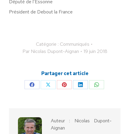
Député de l’Essonne
Président de Debout la France
Catégorie :
Communiqués
Par
Nicolas Dupont-Aignan
19 juin 2018
Partager cet article
Partager
Partager
Partager
Partager
Partager
sur
sur
sur
sur
sur
Facebook
X
Pinterest
LinkedIn
WhatsApp
Auteur :
Nicolas Dupont-
Aignan