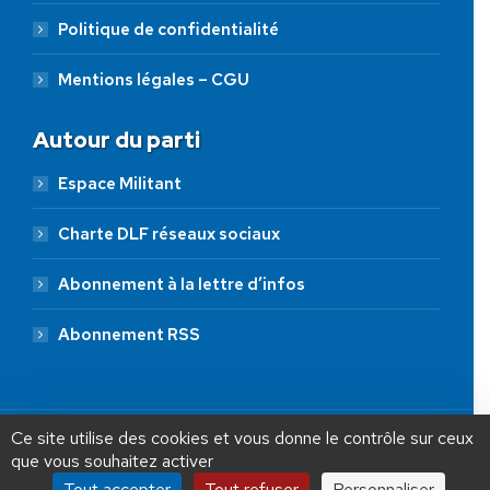
Politique de confidentialité
Mentions légales – CGU
Autour du parti
Espace Militant
Charte DLF réseaux sociaux
Abonnement à la lettre d’infos
Abonnement RSS
AIDEZ NOUS À
LIBÉRER LA FRANCE
JE FAIS UN DON À DLF
Ce site utilise des cookies et vous donne le contrôle sur ceux
que vous souhaitez activer
ADHÉSION
20 €
50 €
100 €
Tout accepter
Tout refuser
Personnaliser