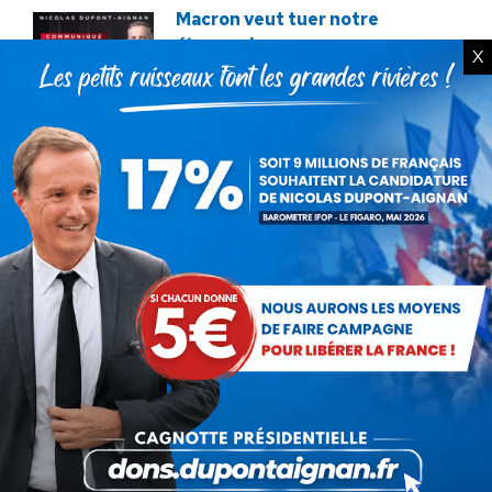
Macron veut tuer notre
élevage !
X
12 décembre 2025
Service militaire : à quand des
mesures sérieuses et
réalistes ?
28 novembre 2025
Budget : l’imposture de trop.
La destitution au plus tôt !
24 novembre 2025
Rechercher