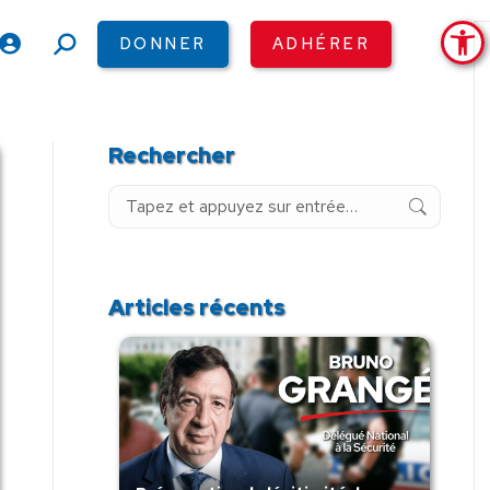
Ouv
DONNER
ADHÉRER
Recherche
:
Rechercher
Recherche
:
Articles récents