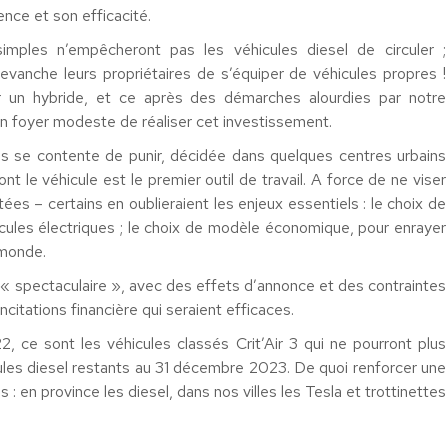
ence et son efficacité.
 simples n’empêcheront pas les véhicules diesel de circuler ;
evanche leurs propriétaires de s’équiper de véhicules propres !
 un hybride, et ce après des démarches alourdies par notre
 un foyer modeste de réaliser cet investissement.
ais se contente de punir, décidée dans quelques centres urbains
t le véhicule est le premier outil de travail. A force de ne viser
ées – certains en oublieraient les enjeux essentiels : le choix de
icules électriques ; le choix de modèle économique, pour enrayer
 monde.
ie « spectaculaire », avec des effets d’annonce et des contraintes
itations financière qui seraient efficaces.
, ce sont les véhicules classés Crit’Air 3 qui ne pourront plus
cules diesel restants au 31 décembre 2023. De quoi renforcer une
: en province les diesel, dans nos villes les Tesla et trottinettes