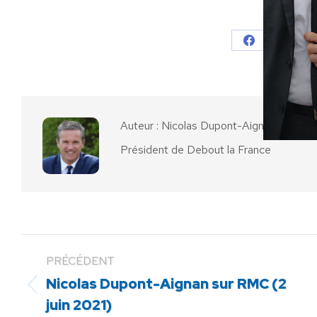
Partager
Partager
Parta
sur
sur
Facebook
X
Auteur :
Nicolas Dupont-Aignan
Président de Debout la France
PRÉCÉDENT
Nicolas Dupont-Aignan sur RMC (2
Article
juin 2021)
précédent