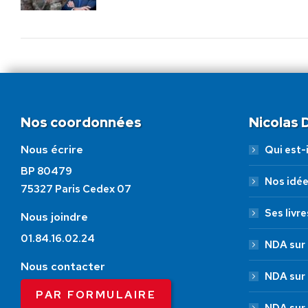
Nos coordonnées
Nicolas
Nous écrire
Qui est-i
BP 80479
Nos idé
75327 Paris Cedex 07
Ses livre
Nous joindre
01.84.16.02.24
NDA sur 
Nous contacter
NDA sur
PAR FORMULAIRE