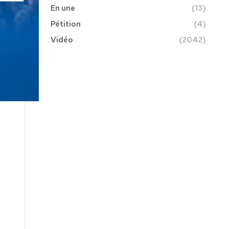
En une
(13)
Pétition
(4)
Vidéo
(2042)