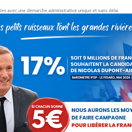
s avec une démarche administrative unique et sans délai
 Crit’Air 2 et 3
sur l’ensemble du territoire
e rail, seule vraie alternative au transport routier et qui
imise les émissions induites pour fournir en électricité les
lus importante dans notre parc automobile
r
Nicolas Dupont-Aignan
2 juin 2021