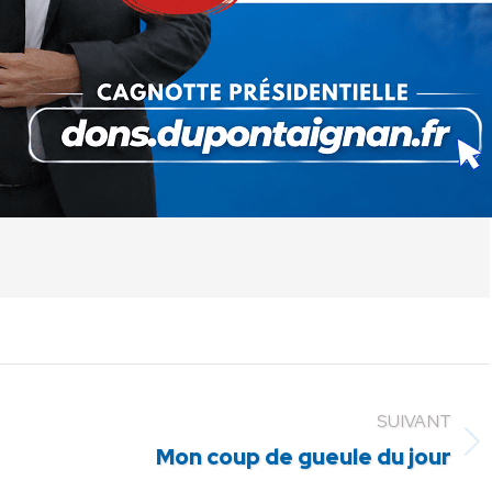
 cet article
ger
Partager
Partager
Partager
sur
sur
sur
Pinterest
LinkedIn
WhatsApp
SUIVANT
Article
Mon coup de gueule du jour
suivant