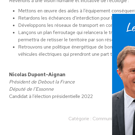
Revenons à une vision humaine et incitative de l’écologie :
Mettons en œuvre des aides à l’équipement conséquente
Retardons les échéances d’interdiction pour les véhicules
Développons les réseaux de transport en commun propre 
Lançons un plan ferroutage qui relancera le transport par l
permettra de retisser le territoire par son réseau ferré
Retrouvons une politique énergétique de bon sens qui min
véhicules électriques qui prendront une part toujours p
Nicolas Dupont-Aignan
Président de Debout la France
Député de l’Essonne
Candidat à l’élection présidentielle 2022
Catégorie :
Communiqués
Pa