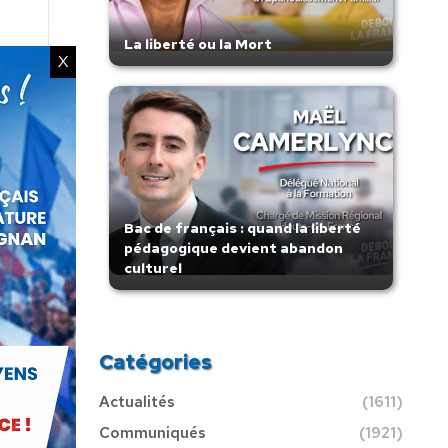
La liberté ou la Mort
X
Bac de français : quand la liberté
pédagogique devient abandon
culturel
Catégories
Actualités
(1611)
Communiqués
(1921)