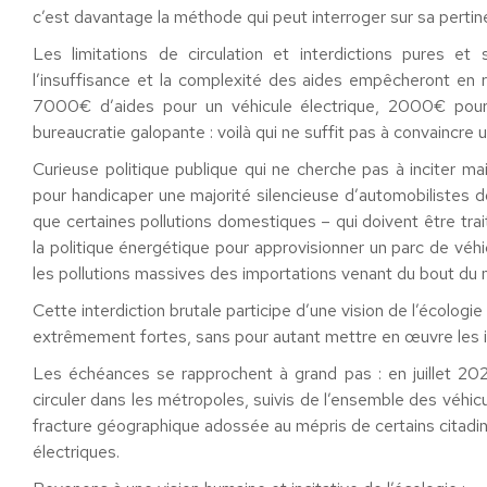
c’est davantage la méthode qui peut interroger sur sa pertin
Les limitations de circulation et interdictions pures et
l’insuffisance et la complexité des aides empêcheront en r
7000€ d’aides pour un véhicule électrique, 2000€ pour
bureaucratie galopante : voilà qui ne suffit pas à convaincre
Curieuse politique publique qui ne cherche pas à inciter m
pour handicaper une majorité silencieuse d’automobilistes don
que certaines pollutions domestiques – qui doivent être trait
la politique énergétique pour approvisionner un parc de véh
les pollutions massives des importations venant du bout du
Cette interdiction brutale participe d’une vision de l’écolog
extrêmement fortes, sans pour autant mettre en œuvre les inc
Les échéances se rapprochent à grand pas : en juillet 2022
circuler dans les métropoles, suivis de l’ensemble des véhi
fracture géographique adossée au mépris de certains citadins 
électriques.