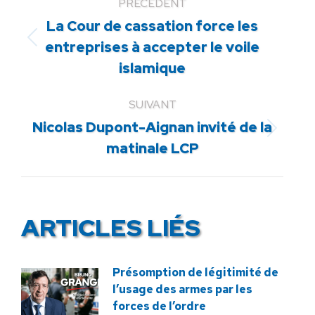
PRÉCÉDENT
La Cour de cassation force les
Article
entreprises à accepter le voile
précédent
islamique
:
SUIVANT
Nicolas Dupont-Aignan invité de la
Article
matinale LCP
suivant
:
ARTICLES LIÉS
Présomption de légitimité de
l’usage des armes par les
forces de l’ordre