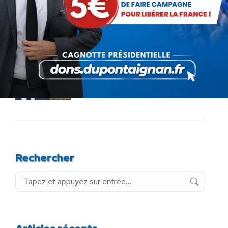
liberté pédagogique devient
abandon culturel
18 juillet 2026
La France au seuil d’un
engrenage stratégique ?
15 juillet 2026
Rechercher
Recherche
: