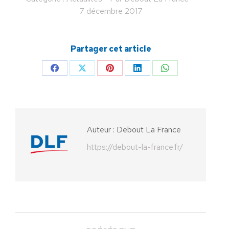
7 décembre 2017
Partager cet article
Partager
Partager
Partager
Partager
Partager
sur
sur
sur
sur
sur
Facebook
X
Pinterest
LinkedIn
WhatsApp
Auteur :
Debout La France
https://debout-la-france.fr/