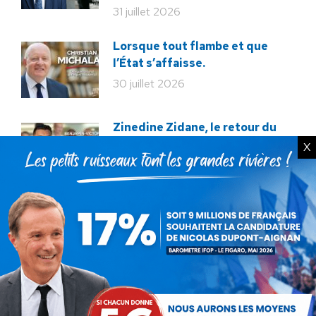
31 juillet 2026
Lorsque tout flambe et que
l’État s’affaisse.
30 juillet 2026
Zinedine Zidane, le retour du
héros : la France confie son
X
destin à sa plus grande
légende
29 juillet 2026
La liberté ou la Mort
20 juillet 2026
Bac de français : quand la