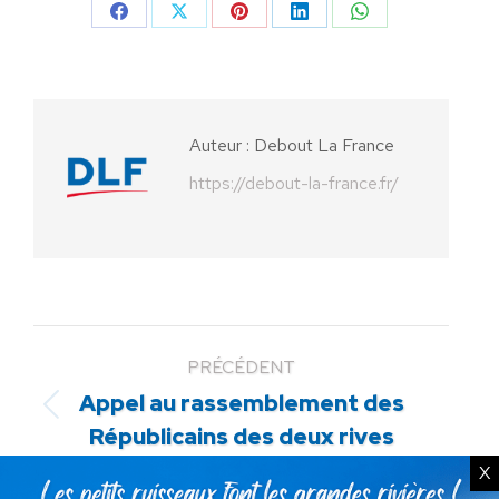
Partager
Partager
Partager
Partager
Partager
sur
sur
sur
sur
sur
Facebook
X
Pinterest
LinkedIn
WhatsApp
Auteur :
Debout La France
https://debout-la-france.fr/
PRÉCÉDENT
Appel au rassemblement des
Article
Républicains des deux rives
précédent
:
X
SUIVANT