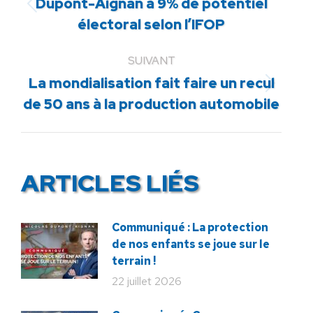
Dupont-Aignan à 9% de potentiel
Article
électoral selon l’IFOP
précédent
:
SUIVANT
La mondialisation fait faire un recul
Article
de 50 ans à la production automobile
suivant
:
ARTICLES LIÉS
Communiqué : La protection
de nos enfants se joue sur le
terrain !
22 juillet 2026