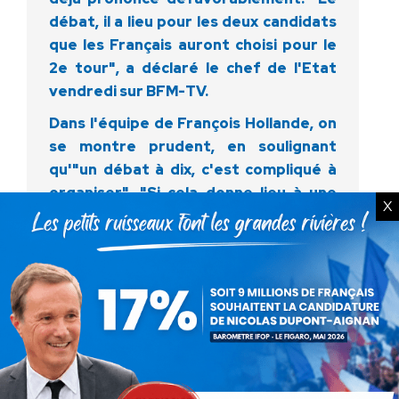
débat, il a lieu pour les deux candidats
que les Français auront choisi pour le
2e tour", a déclaré le chef de l'Etat
vendredi sur BFM-TV.
Dans l'équipe de François Hollande, on
se montre prudent, en soulignant
qu'"un débat à dix, c'est compliqué à
organiser". "Si cela donne lieu à une
X
foire d'empoigne incompréhensible,
ça ne rendra pas service aux Français",
a indiqué lundi à l'AFP un proche de
François Hollande.
"Nous sommes favorables à des
débats avant le premier tour (…) Le
système fait une campagne de second