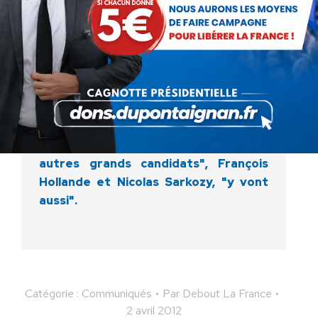
tour avant le premier, contrairement
aux souhaits des Français", a expliqué
Bruno Bilde, directeur de la
communication de la campagne de
Marine Le Pen.
Néanmoins, une autre source au FN,
sous couvert d'anonymat, a expliqué
que "Marine (Le Pen) ira si les deux
autres grands candidats", François
Hollande et Nicolas Sarkozy, "y vont
aussi".
Catégorie :
Communiqués
Par
Debout La France
2 avril 2012