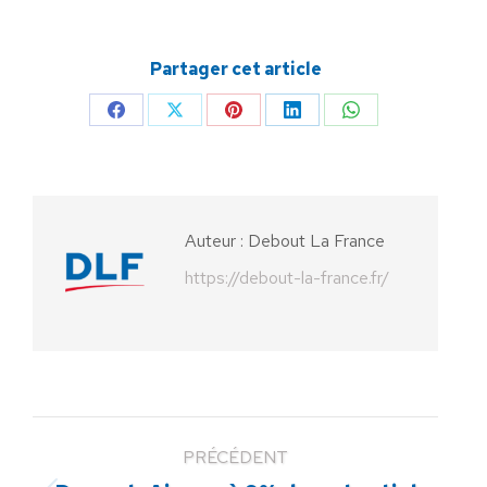
Partager cet article
Partager
Partager
Partager
Partager
Partager
sur
sur
sur
sur
sur
Facebook
X
Pinterest
LinkedIn
WhatsApp
Auteur :
Debout La France
https://debout-la-france.fr/
PRÉCÉDENT