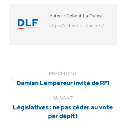
Facebook
X
Pinterest
LinkedIn
WhatsApp
Auteur :
Debout La France
https://debout-la-france.fr/
PRÉCÉDENT
Article
Damien Lempereur invité de RFI
précédent
:
SUIVANT
Législatives : ne pas céder au vote
Article
par dépit !
suivant
: