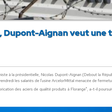
, Dupont-Aignan veut une ta
 à la présidentielle, Nicolas Dupont-Aignan (Debout la Républiq
vendredi les salariés de l'usine ArcelorMittal menacée de fermetu
abrication des aciers de qualité produits à Florange", a-t-il pour
obligeant les entreprises à céder les unités de production dont