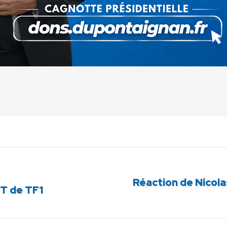
Partager
Partager
Partager
Partager
Partager
sur
sur
sur
sur
sur
Facebook
X
Pinterest
LinkedIn
WhatsApp
Réaction de Nicola
Article
T de TF1
suivant
: