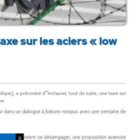
xe sur les aciers « low
ue), a préconisé d'"instaurer, tout de suite, une taxe sur
re.
suivi dans un dialogue à bâtons rompus avec une centaine de
 elles souhaitaient se désengager, une proposition avancée
X