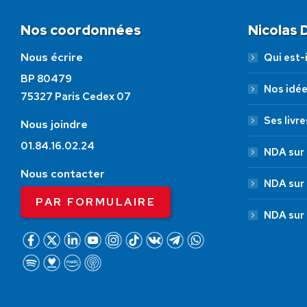
Nos coordonnées
Nicolas
Nous écrire
Qui est-i
BP 80479
Nos idé
75327 Paris Cedex 07
Ses livre
Nous joindre
01.84.16.02.24
NDA sur 
Nous contacter
NDA sur
PAR FORMULAIRE
NDA sur