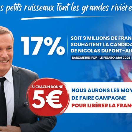
e.
est, en l'espèce, parfaitement hypocrite ", a-t-il dit. "N'oubliez
tous pour le libre-échange. Tous des pyromanes-pompiers", a iron
 cession d'Arcelor au groupe indien Mittal.
 de Florange ne redémarraient pas avant les élections (présidentiel
C a indiqué que le blocus des expéditions de l'usine engagé jeu
ing" pour la semaine prochaine.
tégorie :
Communiqués
Par
Debout La France
24 février 201
Partager cet article