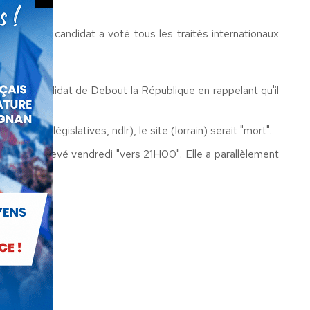
 pas que ce candidat a voté tous les traités internationaux
isé le candidat de Debout la République en rappelant qu'il
le et législatives, ndlr), le site (lorrain) serait "mort".
di serait levé vendredi "vers 21H00". Elle a parallèlement
2