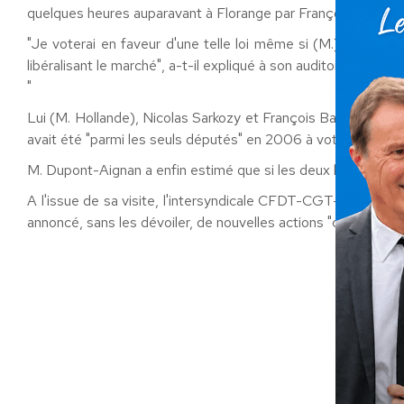
quelques heures auparavant à Florange par François Holland
"Je voterai en faveur d'une telle loi même si (M.) Hollande 
libéralisant le marché", a-t-il expliqué à son auditoire.
"
Lui (M. Hollande), Nicolas Sarkozy et François Bayrou sont 
avait été "parmi les seuls députés" en 2006 à voter contre la
M. Dupont-Aignan a enfin estimé que si les deux haut-fourneaux
A l'issue de sa visite, l'intersyndicale CFDT-CGT-FO-CFE/CG
annoncé, sans les dévoiler, de nouvelles actions "coup de po
Ca