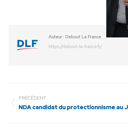
Auteur :
Debout La France
https://debout-la-france.fr/
PRÉCÉDENT
Article
NDA candidat du protectionnisme au J
précédent
: