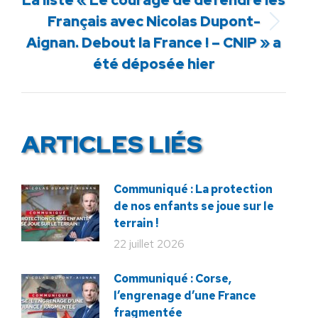
Français avec Nicolas Dupont-
Article
Aignan. Debout la France ! – CNIP » a
suivant
été déposée hier
:
ARTICLES LIÉS
Communiqué : La protection
de nos enfants se joue sur le
terrain !
22 juillet 2026
Communiqué : Corse,
l’engrenage d’une France
fragmentée