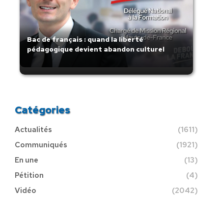
Bac de français : quand la liberté
pédagogique devient abandon culturel
Catégories
Actualités
(1611)
Communiqués
(1921)
En une
(13)
Pétition
(4)
Vidéo
(2042)