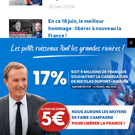
26 juin 2026
En ce 18 juin, le meilleur
hommage : libérer à nouveau la
France !
X
18 juin 2026
Macron veut tuer notre
élevage !
12 décembre 2025
Service militaire : à quand des
mesures sérieuses et
réalistes ?
28 novembre 2025
Budget : l’imposture de trop.