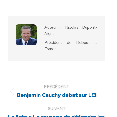
sur
sur
sur
sur
sur
Facebook
X
Pinterest
LinkedIn
WhatsApp
Auteur :
Nicolas Dupont-
Aignan
Président de Debout la
France
PRÉCÉDENT
Article
Benjamin Cauchy débat sur LCI
précédent
:
SUIVANT
La liste « Le courage de défendre les