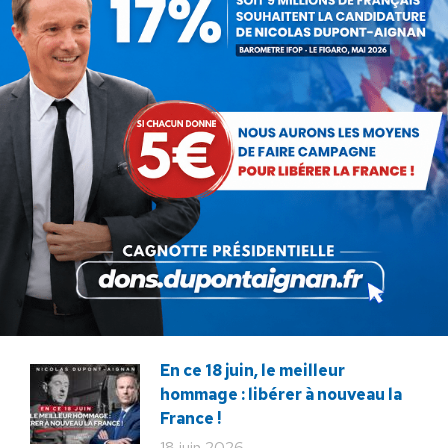
ARTICLES LIÉS
Communiqué : La protection
de nos enfants se joue sur le
terrain !
22 juillet 2026
Communiqué : Corse,
l’engrenage d’une France
fragmentée
26 juin 2026
En ce 18 juin, le meilleur
hommage : libérer à nouveau la
France !
18 juin 2026