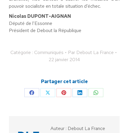
pouvoir socialiste en totale situation d’échec.
Nicolas DUPONT-AIGNAN
Député de l’Essonne
Président de Debout la République
Catégorie :
Communiqués
Par
Debout La France
22 janvier 2014
Partager cet article
Partager
Partager
Partager
Partager
Partager
sur
sur
sur
sur
sur
Facebook
X
Pinterest
LinkedIn
WhatsApp
Auteur :
Debout La France