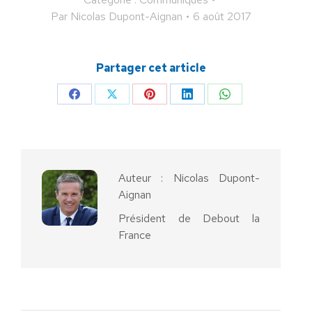
Par
Nicolas Dupont-Aignan
6 août 2017
Partager cet article
Partager
Partager
Partager
Partager
Partager
sur
sur
sur
sur
sur
Facebook
X
Pinterest
LinkedIn
WhatsApp
Auteur :
Nicolas Dupont-
Aignan
Président de Debout la
France