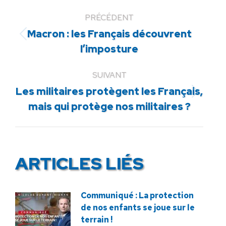
PRÉCÉDENT
Macron : les Français découvrent
Article
l’imposture
précédent
:
SUIVANT
Les militaires protègent les Français,
Article
mais qui protège nos militaires ?
suivant
:
ARTICLES LIÉS
Communiqué : La protection
de nos enfants se joue sur le
terrain !