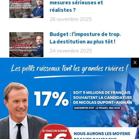
mesures sérieuses et
réalistes ?
28 novembre 2025
Budget : l’imposture de trop.
La destitution au plus tôt !
24 novembre 2025
X
Rechercher
Recherche
:
Articles récents