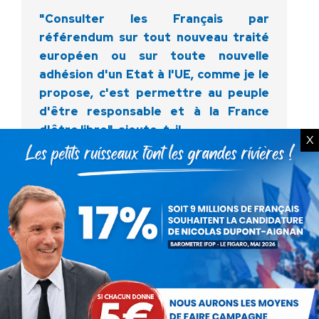
"Consulter les Français par
référendum sur tout nouveau traité
européen ou sur toute nouvelle
adhésion d'un Etat à l'UE, comme je le
propose, c'est permettre au peuple
d'être responsable et à la France
d'être libre", ajoute-t-il.
X
Catégorie :
Communiqués
Par
Debout La France
27 février 2012
Partager cet article