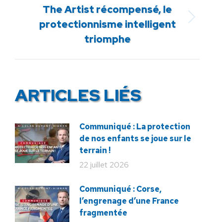
The Artist récompensé, le
Article
protectionnisme intelligent
suivant
triomphe
:
ARTICLES LIÉS
Communiqué : La protection
de nos enfants se joue sur le
terrain !
22 juillet 2026
Communiqué : Corse,
l’engrenage d’une France
fragmentée