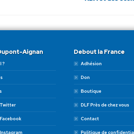
suivant
:
 Dupont-Aignan
Debout la France
l ?
Adhésion
es
Don
s
Boutique
Twitter
DLF Près de chez vous
 Facebook
Contact
 Instagram
Politique de confidentia