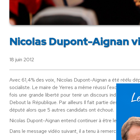
Nicolas Dupont-Aignan v
18 juin 2012
Avec 61,4% des voix, Nicolas Dupont-Aignan a été réélu déput
socialiste. Le maire de Yerres a même réussi l'excellent sco
fois une grande liberté pour tenir un discours indépendant
Debout la République. Par ailleurs Il fait partie des très rar
député alors que 5 autres candidats ont échoué.
Nicolas Dupont-Aignan entend continuer à être le porte-parol
Dans le message vidéo suivant, il a tenu à remercier chaleur