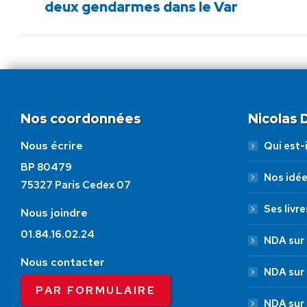
deux gendarmes dans le Var
précédent
:
Nos coordonnées
Nicolas
Nous écrire
Qui est-i
BP 80479
Nos idé
75327 Paris Cedex 07
Ses livre
Nous joindre
01.84.16.02.24
NDA sur 
Nous contacter
NDA sur
PAR FORMULAIRE
NDA sur