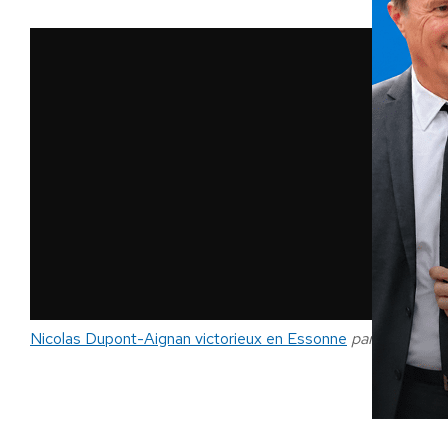
Nicolas Dupont-Aignan victorieux en Essonne
par
dlrtv