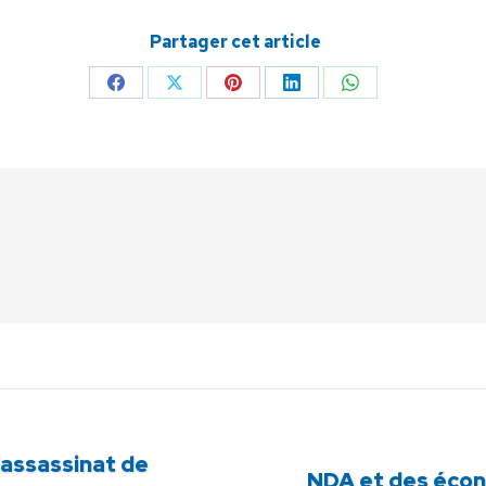
Partager cet article
Partager
Partager
Partager
Partager
Partager
sur
sur
sur
sur
sur
Facebook
X
Pinterest
LinkedIn
WhatsApp
’assassinat de
Article
NDA et des écon