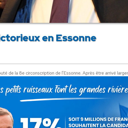
ictorieux en Essonne
é de la 8e circonscription de l'Essonne. Après être arrivé largeme
re de 72,6% dans sa ville. La confiance renouvelée des électeurs
 et engagé dans l'hémicycle. C'est ce qu'il fera ces 5 prochain
es députés élus sans l'absolution du régime des partis UMP et PS. S
e à l’Assemblée nationale des valeurs gaullistes et républicaines
eusement les électeurs pour leur confiance.