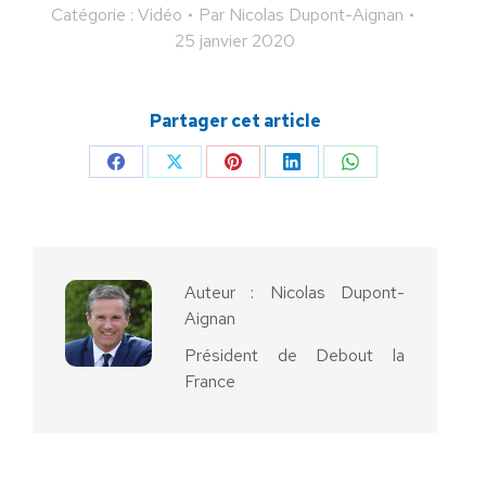
Catégorie :
Vidéo
Par
Nicolas Dupont-Aignan
25 janvier 2020
Partager cet article
Partager
Partager
Partager
Partager
Partager
sur
sur
sur
sur
sur
Facebook
X
Pinterest
LinkedIn
WhatsApp
Auteur :
Nicolas Dupont-
Aignan
Président de Debout la
France