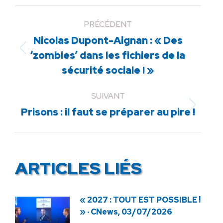
PRÉCÉDENT
Nicolas Dupont-Aignan : « Des
Article
‘zombies’ dans les fichiers de la
précédent
sécurité sociale ! »
:
SUIVANT
Article
Prisons : il faut se préparer au pire !
suivant
:
ARTICLES LIÉS
« 2027 : TOUT EST POSSIBLE !
» · CNews, 03/07/2026