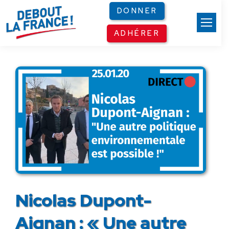
Panneau de gestion des cookies
DONNER
ADHÉRER
Nicolas Dupont-
Aignan : « Une autre