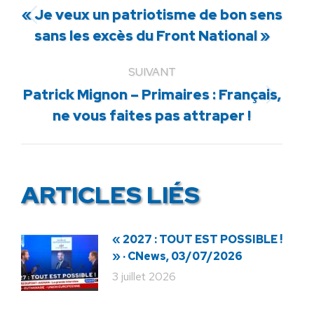
« Je veux un patriotisme de bon sens
Article
sans les excès du Front National »
précédent
:
SUIVANT
Patrick Mignon – Primaires : Français,
Article
ne vous faites pas attraper !
suivant
:
ARTICLES LIÉS
« 2027 : TOUT EST POSSIBLE !
» · CNews, 03/07/2026
3 juillet 2026