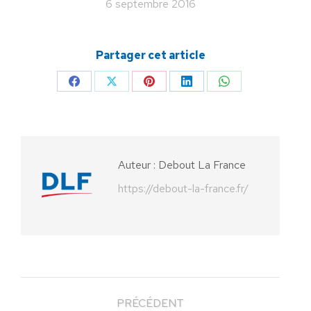
6 septembre 2016
Partager cet article
Partager
Partager
Partager
Partager
Partager
sur
sur
sur
sur
sur
Facebook
X
Pinterest
LinkedIn
WhatsApp
Auteur :
Debout La France
https://debout-la-france.fr/
PRÉCÉDENT