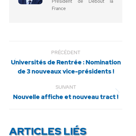
Président de Debout la
France
PRÉCÉDENT
Universités de Rentrée : Nomination
Article
de 3 nouveaux vice-présidents !
précédent
:
SUIVANT
Article
Nouvelle affiche et nouveau tract !
suivant
:
ARTICLES LIÉS