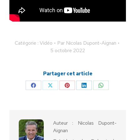
Catégorie :
Vidéo
Par
Nicolas Dupont-Aignan
5 octobre 2022
Partager cet article
Partager
Partager
Partager
Partager
Partager
sur
sur
sur
sur
sur
Facebook
X
Pinterest
LinkedIn
WhatsApp
Auteur :
Nicolas Dupont-
Aignan