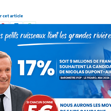
 cet article
ger
Partager
Partager
Partager
sur
sur
sur
Pinterest
LinkedIn
WhatsApp
SUIVANT
Nicolas Dupont Aignan sur Sud Radio