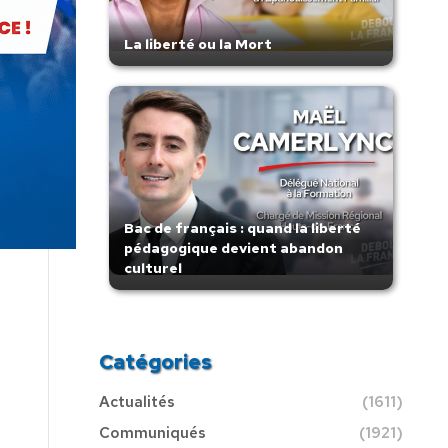
La liberté ou la Mort
Bac de français : quand la liberté
pédagogique devient abandon
culturel
Catégories
Actualités
(1611)
Communiqués
(1921)