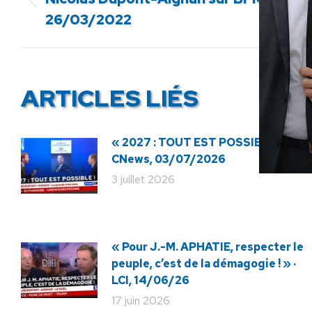
Article
26/03/2022
précédent
:
ARTICLES LIÉS
« 2027 : TOUT EST POSSIBLE ! » ·
CNews, 03/07/2026
3 juillet 2026
« Pour J.-M. APHATIE, respecter le
peuple, c’est de la démagogie ! » ·
LCI, 14/06/26
17 juin 2026