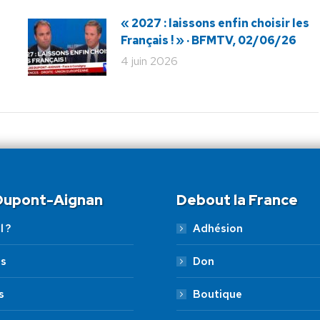
« 2027 : laissons enfin choisir les
Français ! » · BFMTV, 02/06/26
4 juin 2026
 Dupont-Aignan
Debout la France
l ?
Adhésion
es
Don
s
Boutique