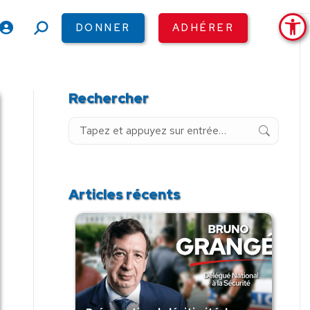
Ouv
DONNER
ADHÉRER
Recherche
:
Rechercher
Recherche
:
Articles récents