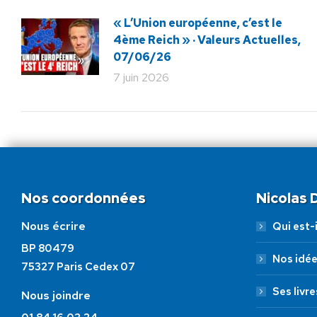
« L’Union européenne, c’est le
4ème Reich » · Valeurs Actuelles,
07/06/26
7 juin 2026
Nos coordonnées
Nicolas
Nous écrire
Qui est-i
BP 80479
Nos idé
75327 Paris Cedex 07
Ses livre
Nous joindre