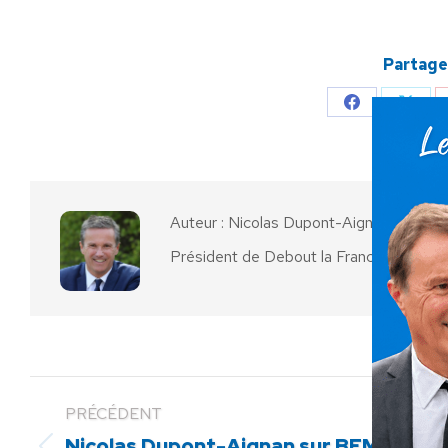
Partager
Partager
Parta
sur
sur
Facebook
X
Auteur :
Nicolas Dupont-Aignan
Président de Debout la France
PRÉCÉDENT
Nicolas Dupont-Aignan sur BFMTV