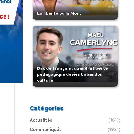
La liberté ou la Mort
Bac de français : quand la liberté
pédagogique devient abandon
culturel
Catégories
Actualités
(1611)
Communiqués
(1921)