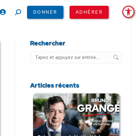
Ouv
DONNER
ADHÉRER
Recherche
:
Rechercher
Recherche
:
Articles récents