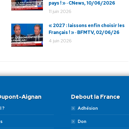
pays ! » · CNews, 10/06/2026
11 juin 2026
« 2027 : laissons enfin choisir les
Français ! » · BFMTV, 02/06/26
4 juin 2026
 Dupont-Aignan
Debout la France
l ?
Adhésion
es
Don