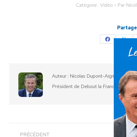
Catégorie :
Vidéo
Par
Nico
Partager
Partager
Parta
sur
sur
Facebook
X
Auteur :
Nicolas Dupont-Aignan
Président de Debout la France
PRÉCÉDENT