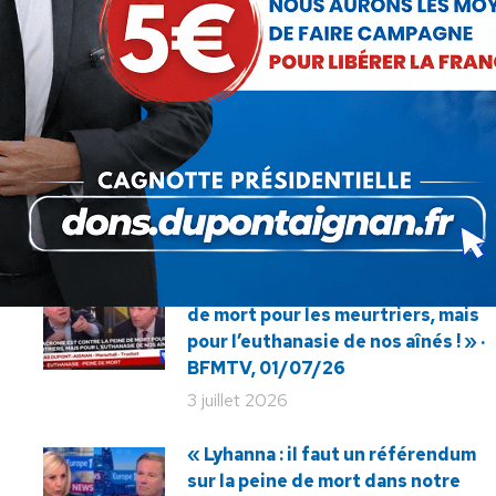
Nicolas Dupont-Aignan dans « Les
Article
Auditeurs ont la parole » sur RTL
suivant
02/03/2022
:
« La Macronie est contre la peine
de mort pour les meurtriers, mais
pour l’euthanasie de nos aînés ! » ·
BFMTV, 01/07/26
3 juillet 2026
« Lyhanna : il faut un référendum
sur la peine de mort dans notre