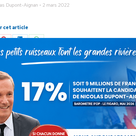
las Dupont-Aignan
2 mars 2022
 cet article
ger
Partager
Partager
Partager
sur
sur
sur
Pinterest
LinkedIn
WhatsApp
SUIVANT