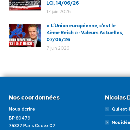
LCI, 14/06/26
17 juin 2026
« L’Union européenne, c’est le
4ème Reich » · Valeurs Actuelles,
07/06/26
7 juin 2026
Nos coordonnées
Nicolas
Nous écrire
Qui est-i
BP 80479
Nos idé
75327 Paris Cedex 07