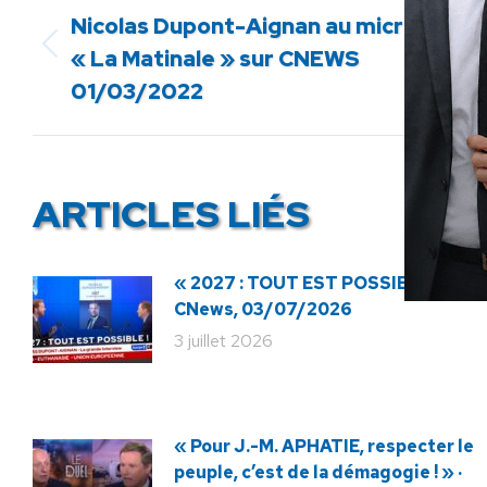
Nicolas Dupont-Aignan au micro de
Article
« La Matinale » sur CNEWS
précédent
01/03/2022
:
ARTICLES LIÉS
« 2027 : TOUT EST POSSIBLE ! » ·
CNews, 03/07/2026
3 juillet 2026
« Pour J.-M. APHATIE, respecter le
peuple, c’est de la démagogie ! » ·