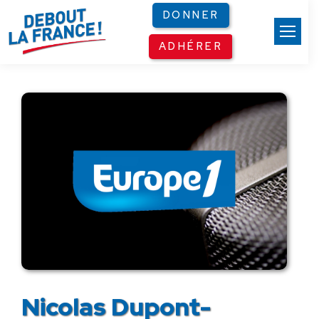
Panneau de gestion des cookies
DONNER
ADHÉRER
Nicolas Dupont-