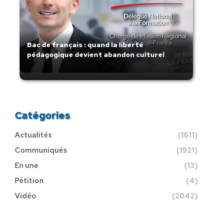
Bac de français : quand la liberté
pédagogique devient abandon culturel
Catégories
Actualités
(1611)
Communiqués
(1921)
En une
(13)
Pétition
(4)
Vidéo
(2042)