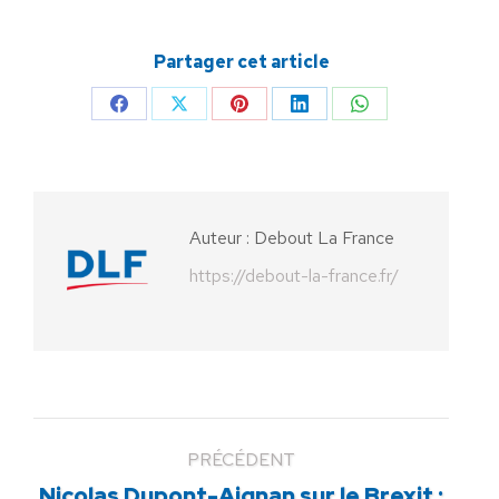
Partager cet article
Partager
Partager
Partager
Partager
Partager
sur
sur
sur
sur
sur
Facebook
X
Pinterest
LinkedIn
WhatsApp
Auteur :
Debout La France
https://debout-la-france.fr/
PRÉCÉDENT
Nicolas Dupont-Aignan sur le Brexit :