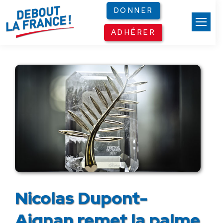
Panneau de gestion des cookies
DONNER
ADHÉRER
Nicolas Dupont-
Aignan remet la palme