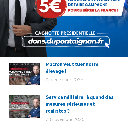
fragmentée
26 juin 2026
En ce 18 juin, le meilleur
hommage : libérer à nouveau la
France !
18 juin 2026
Macron veut tuer notre
élevage !
12 décembre 2025
Service militaire : à quand des
mesures sérieuses et
réalistes ?
28 novembre 2025