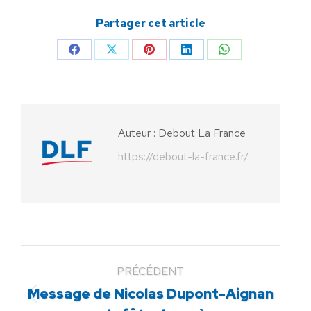
Partager cet article
Partager
Partager
Partager
Partager
Partager
sur
sur
sur
sur
sur
Facebook
X
Pinterest
LinkedIn
WhatsApp
Auteur :
Debout La France
https://debout-la-france.fr/
PRÉCÉDENT
Message de Nicolas Dupont-Aignan
Article